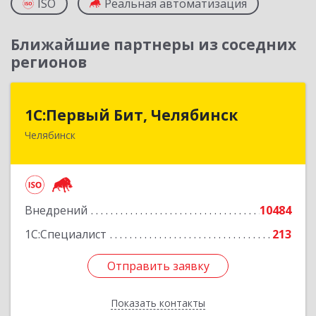
ISO
Реальная автоматизация
Ближайшие партнеры из соседних
регионов
1С:Первый Бит, Челябинск
1С:Первый Бит, Челябинск
Челябинск
454084, Челябинская обл, Челябинск г,
Каслинская ул, дом № 77, оф.109
Подробнее
Внедрений
10484
1С:Специалист
213
Отправить заявку
Отправить заявку
Показать контакты
Назад