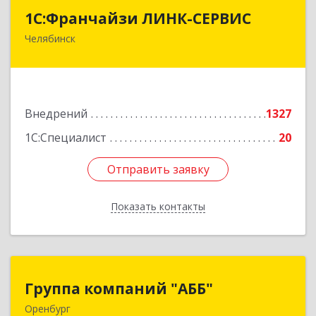
1С:Франчайзи ЛИНК-СЕРВИС
1С:Франчайзи ЛИНК-СЕРВИС
Челябинск
454006, Челябинская обл, Челябинск г, 3
Интернационала ул, дом № 63
Подробнее
Внедрений
1327
1С:Специалист
20
Отправить заявку
Отправить заявку
Показать контакты
Назад
Группа компаний "АББ"
Группа компаний "АББ"
Оренбург
460024, Оренбургская обл, Оренбург г, Аксакова