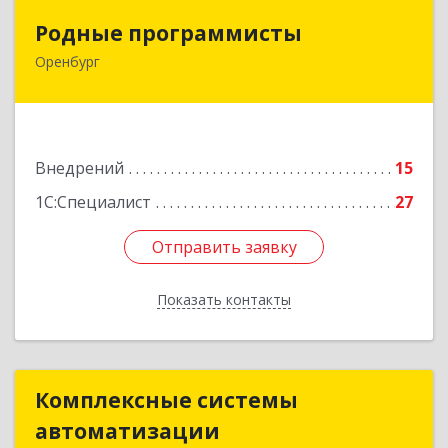
Родные программисты
Родные программисты
Оренбург
460048, Оренбургская обл, Оренбург г,
Автоматики проезд, дом № 17, ком.8
Подробнее
Внедрений
15
1С:Специалист
27
Отправить заявку
Отправить заявку
Показать контакты
Назад
Комплексные системы
Комплексные системы
автоматизации
автоматизации