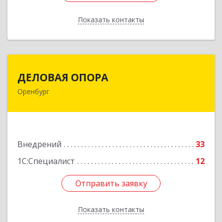
Показать контакты
Назад
ДЕЛОВАЯ ОПОРА
ДЕЛОВАЯ ОПОРА
Оренбург
460048, Оренбургская обл, Оренбург г,
Монтажников ул, дом № 30/1
Подробнее
Внедрений
33
1С:Специалист
12
Отправить заявку
Отправить заявку
Показать контакты
Назад