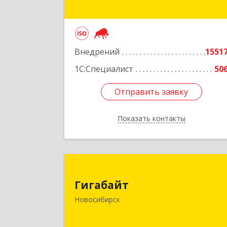
Подробне
Внедрений
1551
1С:Специалист
50
Отправить заявку
Отправить заявку
Показать контакты
Назад
Гигабай
Гигабайт
630099, Новосибирская обл
Новосибирск
Новосибирск г, Ядринцевская ул, до
№ 68/1, этаж 