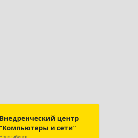
Внедренческий центр
Внедренческий центр
"Компьютеры и сети"
"Компьютеры и сети"
Новосибирск
630075, Новосибирская обл,