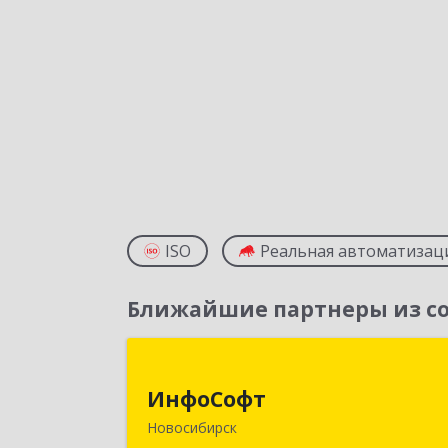
ISO
Реальная автоматизац
Ближайшие партнеры из со
ИнфоСоф
ИнфоСофт
630091, Новосибирская обл
Новосибирск
Новосибирск г, Крылова ул, дом № 3