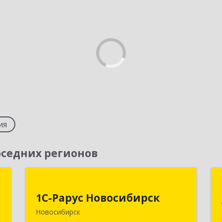
ия
седних регионов
т
1С-Рарус Новосибирск
1С-Рарус Новосибирск
,
630015, Новосибирская обл,
Новосибирск
1
Новосибирск г, Планетная ул, дом №