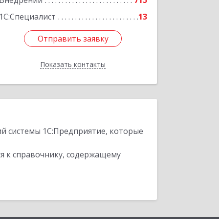
Внедрений
715
1С:Специалист
13
Отправить заявку
Отправить заявку
Показать контакты
Назад
ий системы 1С:Предприятие, которые
я к справочнику, содержащему