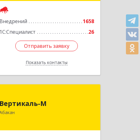
Кузбасс обл, г.о. Кемеровский,
Кемерово г, Мичурина ул, дом № 13А,
Внедрений
этаж 3, пом.2, оф.301
1658
1С:Специалист
26
Подробнее
Отправить заявку
Отправить заявку
Показать контакты
Назад
Вертикаль-М
Вертикаль-М
655017, Хакасия Респ, Абакан г,
Абакан
Чертыгашева ул, дом № 124, кв.97Н
Подробнее