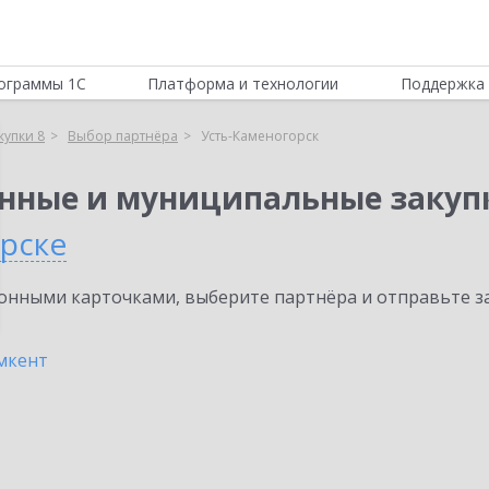
ограммы 1С
Платформа и технологии
Поддержка 
купки 8
Выбор партнёра
Усть-Каменогорск
енные и муниципальные закуп
орске
нными карточками, выберите партнёра и отправьте за
кент