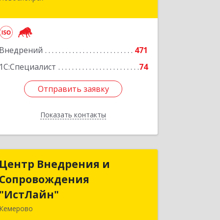
Новосибирск г, Залесского, дом № 5/1,
оф.711
Подробнее
Внедрений
471
1С:Специалист
74
Отправить заявку
Отправить заявку
Показать контакты
Назад
Центр Внедрения и
Центр Внедрения и
Сопровождения
Сопровождения
"ИстЛайн"
"ИстЛайн"
Кемерово
650000, Кемеровская область -