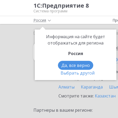
1С:Предприятие 8
Система программ
Россия
Пр
Главная
1С:Государственные и муниципальные за
Информация на сайте будет
отображаться для региона
1С:Государств
Россия
в Усть-Каменог
Да, все верно
Ознакомьтесь с информацио
Выбрать другой
или внедрение продукта.
Алматы
Караганда
Шым
Смотрите также:
Казахстан
Партнеры в вашем регионе: