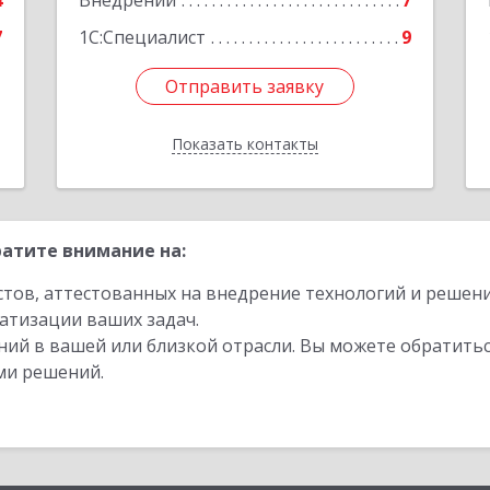
4
Внедрений
7
7
1С:Специалист
9
Отправить заявку
Отправить заявку
Показать контакты
Назад
атите внимание на:
стов, аттестованных на внедрение технологий и решен
атизации ваших задач.
ий в вашей или близкой отрасли. Вы можете обратитьс
ми решений.