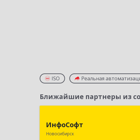
ISO
Реальная автоматизац
Ближайшие партнеры из со
ИнфоСоф
ИнфоСофт
630091, Новосибирская обл
Новосибирск
Новосибирск г, Крылова ул, дом № 3