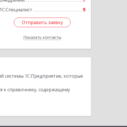
Внедрений
7
1С:Специалист
9
Отправить заявку
Отправить заявку
Показать контакты
Назад
ий системы 1С:Предприятие, которые
я к справочнику, содержащему