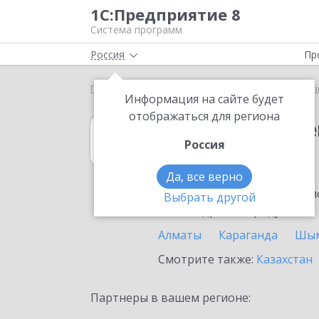
1С:Предприятие 8
Система программ
Россия
Пр
Главная
1С:Государственные и муниципальные за
Информация на сайте будет
отображаться для региона
1С:Государств
Россия
в Павлодаре
Да, все верно
Ознакомьтесь с информацио
Выбрать другой
или внедрение продукта.
Алматы
Караганда
Шым
Смотрите также:
Казахстан
Партнеры в вашем регионе: