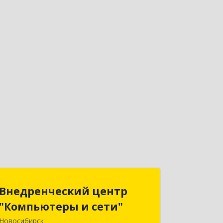
Внедренческий центр
Внедренческий центр
"Компьютеры и сети"
"Компьютеры и сети"
Новосибирск
630075, Новосибирская обл,