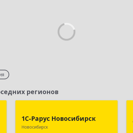
ия
седних регионов
т
1С-Рарус Новосибирск
1С-Рарус Новосибирск
,
630015, Новосибирская обл,
Новосибирск
1
Новосибирск г, Планетная ул, дом №