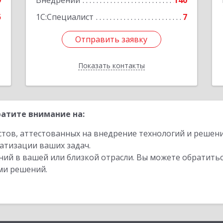
9
Внедрений
140
5
1С:Специалист
7
Отправить заявку
Отправить заявку
Показать контакты
Назад
атите внимание на:
стов, аттестованных на внедрение технологий и решен
атизации ваших задач.
ий в вашей или близкой отрасли. Вы можете обратитьс
ми решений.