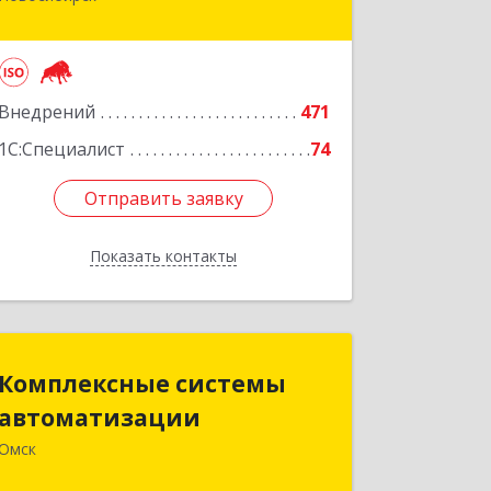
Новосибирск г, Залесского, дом № 5/1,
оф.711
Подробнее
Внедрений
471
1С:Специалист
74
Отправить заявку
Отправить заявку
Показать контакты
Назад
Комплексные системы
Комплексные системы
автоматизации
автоматизации
Омск
644050, Омская обл, Омск г, Химиков
ул, дом № 17, оф.7