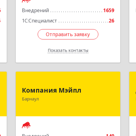
Кемерово г, Мичурина ул, дом № 13А,
6
Внедрений
этаж 3, пом.2, оф.301
1659
5
1С:Специалист
26
Подробнее
Отправить заявку
Отправить заявку
Показать контакты
Назад
я
Компания Мэйпл
Компания Мэйпл
а
656038, Алтайский край, Барнаул г,
Барнаул
№
Комсомольский пр-кт, дом № 112
5
Подробнее
е