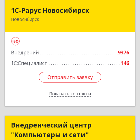
1С-Рарус Новосибирск
1С-Рарус Новосибирск
Новосибирск
630015, Новосибирская обл, Новосибирск г,
Планетная ул, дом № 30,производственный
корпус 2Б, пом.5а
Подробнее
Внедрений
9376
1С:Специалист
146
Отправить заявку
Отправить заявку
Показать контакты
Назад
Внедренческий центр
Внедренческий центр
"Компьютеры и сети"
"Компьютеры и сети"