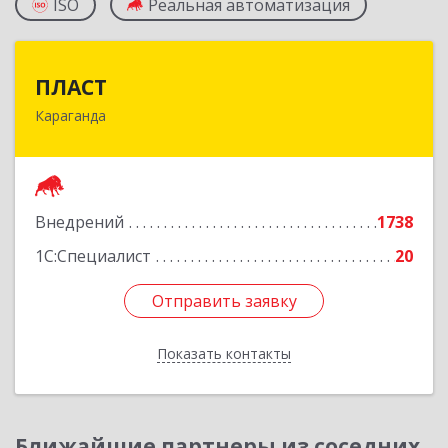
ISO
Реальная автоматизация
ПЛАСТ
ПЛАСТ
Караганда
100009,Казахстан,г.Караганда, ул.Кривогуза,
д.33/1
Подробнее
Внедрений
1738
1С:Специалист
20
Отправить заявку
Отправить заявку
Показать контакты
Назад
Ближайшие партнеры из соседних