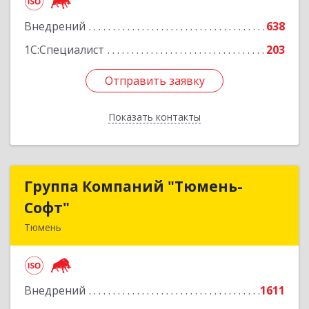
Подробнее
Внедрений
638
1С:Специалист
203
Отправить заявку
Отправить заявку
Показать контакты
Назад
Группа Компаний "Тюмень-
Группа Компаний "Тюмень-
Софт"
Софт"
Тюмень
625048, Тюменская обл, Тюмень г, Салтыкова-
Щедрина ул, дом № 44/4
Внедрений
1611
Подробнее