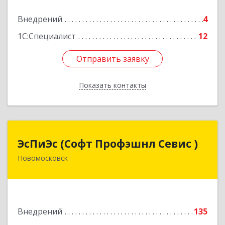
Подробнее
Внедрений
4
1С:Специалист
12
Отправить заявку
Отправить заявку
Показать контакты
Назад
ЭсПиЭс (Софт Профэшнл Севис )
ЭсПиЭс (Софт Профэшнл Севис )
Новомосковск
301659, Тульская обл, Новомосковский р-н,
Новомосковск г, Шахтеров ул, дом № 33/33
Подробнее
Внедрений
135