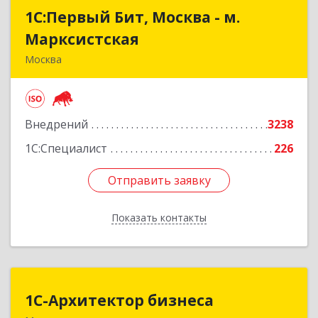
1С:Первый Бит, Москва - м.
1С:Первый Бит, Москва - м.
Марксистская
Марксистская
Москва
109147, Москва г, Марксистская ул, дом № 34,
строение 6, этаж 3
Внедрений
3238
Подробнее
1С:Специалист
226
Отправить заявку
Отправить заявку
Показать контакты
Назад
1С-Архитектор бизнеса
1С-Архитектор бизнеса