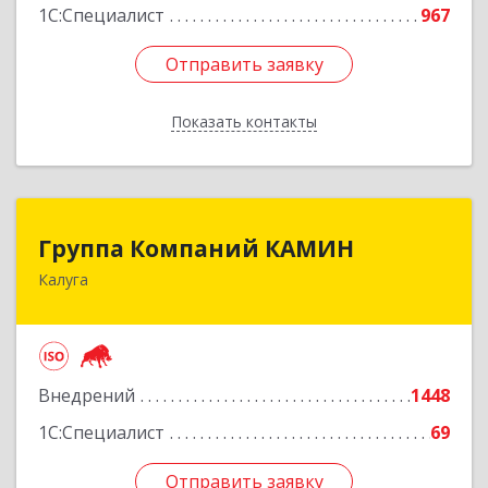
1С:Специалист
967
Отправить заявку
Отправить заявку
Показать контакты
Назад
Группа Компаний КАМИН
Группа Компаний КАМИН
Калуга
248023, Калужская обл, Калуга г, Теренинский
пер, дом № 6а
Подробнее
Внедрений
1448
1С:Специалист
69
Отправить заявку
Отправить заявку