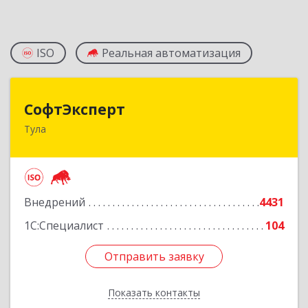
ISO
Реальная автоматизация
СофтЭксперт
СофтЭксперт
Тула
300013, Тульская обл, Тула г, Болдина ул, дом №
41А, пом.47, оф.1-4
Подробнее
Внедрений
4431
1С:Специалист
104
Отправить заявку
Отправить заявку
Показать контакты
Назад