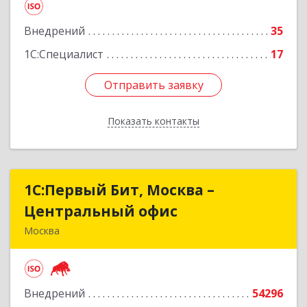
Внедрений
35
Подробнее
1С:Специалист
17
Отправить заявку
Отправить заявку
Показать контакты
Назад
1С:Первый Бит, Москва –
1С:Первый Бит, Москва –
Центральный офис
Центральный офис
Москва
109147, Москва г, Воронцовская ул, дом № 35 Б,
корпус 1
Внедрений
54296
Подробнее