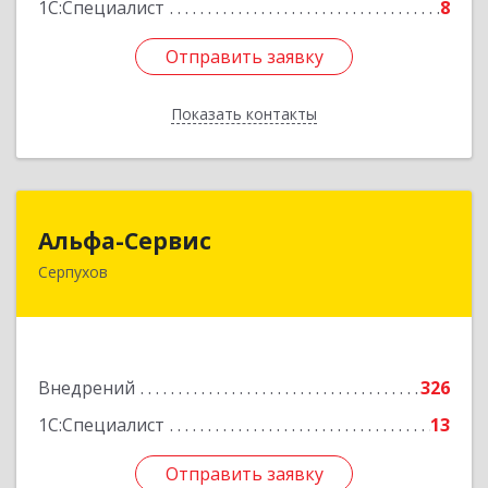
1С:Специалист
8
Отправить заявку
Отправить заявку
Показать контакты
Назад
Альфа-Сервис
Альфа-Сервис
Серпухов
142200, Московская обл, Серпухов г,
Красноармейская ул, дом № 35/60
Подробнее
Внедрений
326
1С:Специалист
13
Отправить заявку
Отправить заявку