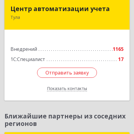
Центр автоматизации учета
Центр автоматизации учета
Тула
300026, Тульская обл, Тула г, Ленина пр-кт, дом
№ 127А, оф.400
Подробнее
Внедрений
1165
1С:Специалист
17
Отправить заявку
Отправить заявку
Показать контакты
Назад
Ближайшие партнеры из соседних
регионов