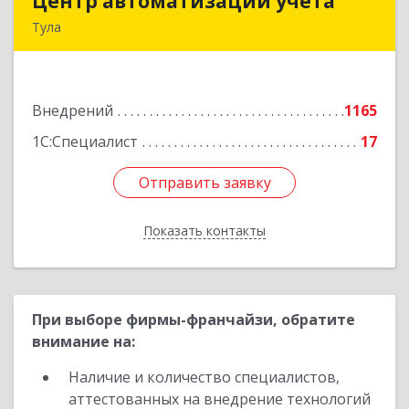
Центр автоматизации учета
Центр автоматизации учета
Тула
300026, Тульская обл, Тула г, Ленина пр-кт, дом
№ 127А, оф.400
Внедрений
1165
Подробнее
1С:Специалист
17
Отправить заявку
Отправить заявку
Показать контакты
Назад
При выборе фирмы-франчайзи, обратите
внимание на:
Наличие и количество специалистов,
аттестованных на внедрение технологий