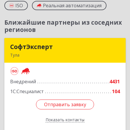
ISO
Реальная автоматизация
Ближайшие партнеры из соседних
регионов
СофтЭксперт
СофтЭксперт
Тула
300013, Тульская обл, Тула г, Болдина ул, дом №
41А, пом.47, оф.1-4
Внедрений
4431
Подробнее
1С:Специалист
104
Отправить заявку
Отправить заявку
Показать контакты
Назад