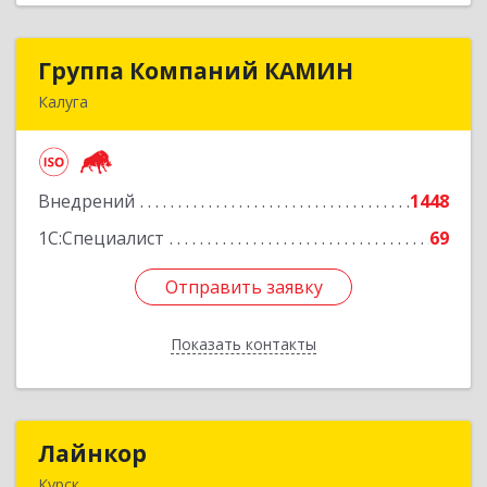
Группа Компаний КАМИН
Группа Компаний КАМИН
Калуга
248023, Калужская обл, Калуга г, Теренинский
пер, дом № 6а
Внедрений
1448
Подробнее
1С:Специалист
69
Отправить заявку
Отправить заявку
Показать контакты
Назад
Лайнкор
Лайнкор
Курск