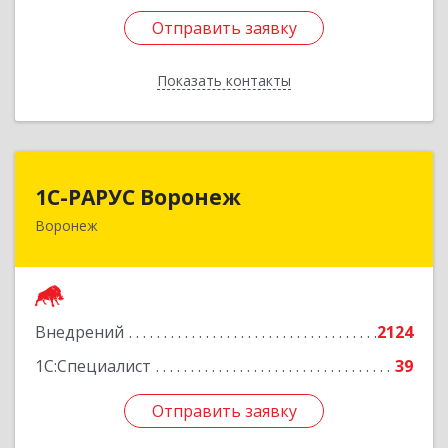
Отправить заявку
Отправить заявку
Показать контакты
Назад
1С-РАРУС Воронеж
1С-РАРУС Воронеж
Воронеж
394016, Воронежская обл, Воронеж г,
Московский пр-кт, дом № 53, оф.303 (этаж 3)
Подробнее
Внедрений
2124
1С:Специалист
39
Отправить заявку
Отправить заявку