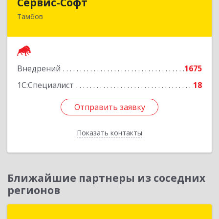
Сервис-Софт
Тамбов
392030, Тамбовская обл, Тамбов г, Урожайная
ул, дом № 2К
Подробнее
Внедрений
1675
1С:Специалист
18
Отправить заявку
Отправить заявку
Показать контакты
Назад
Ближайшие партнеры из соседних
регионов