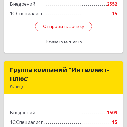
Внедрений
2552
1С:Специалист
15
Отправить заявку
Отправить заявку
Показать контакты
Назад
Группа компаний "Интеллект-
Группа компаний "Интеллект-
Плюс"
Плюс"
Липецк
398024, Липецкая обл, Липецк г, Победы пл,
дом № 8, 306
Внедрений
1509
Подробнее
1С:Специалист
15