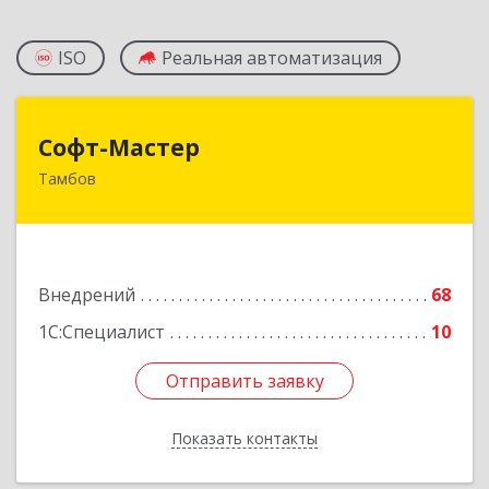
ISO
Реальная автоматизация
Софт-Мастер
Софт-Мастер
Тамбов
392000, Тамбовская обл, г.о. город Тамбов,
Тамбов г, Интернациональная ул, дом № 27б,
пом.6
Подробнее
Внедрений
68
1С:Специалист
10
Отправить заявку
Отправить заявку
Показать контакты
Назад