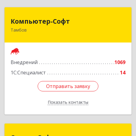
Компьютер-Софт
Компьютер-Софт
Тамбов
392000, Тамбовская обл, Тамбов г, Советская
ул, дом № 191
Подробнее
Внедрений
1069
1С:Специалист
14
Отправить заявку
Отправить заявку
Показать контакты
Назад
Сервис-Софт