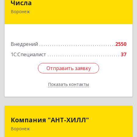
Числа
Воронеж
394030, Воронежская обл, Воронеж г,
Революции 1905 года ул, дом № 31Ю, пом.1/2
Подробнее
Внедрений
2550
1С:Специалист
37
Отправить заявку
Отправить заявку
Показать контакты
Назад
Компания "АНТ-ХИЛЛ"
Компания "АНТ-ХИЛЛ"
Воронеж
394088, Воронежская обл, Воронеж г, Победы