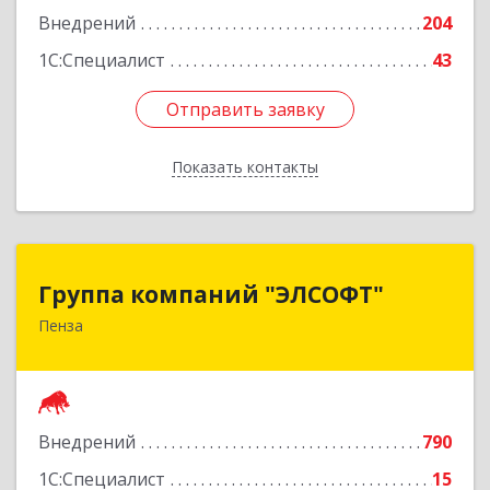
Внедрений
204
Подробнее
1С:Специалист
43
Отправить заявку
Отправить заявку
Показать контакты
Назад
Группа компаний "ЭЛСОФТ"
Группа компаний "ЭЛСОФТ"
Пенза
440020, Пензенская обл, Пенза г, Суворова ул,
дом № 145, корпус а, оф.41
Подробнее
Внедрений
790
1С:Специалист
15