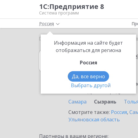
1С:Предприятие 8
Система программ
Россия
Пр
Главная
1С:Государственные и муниципальные за
Информация на сайте будет
отображаться для региона
1С:Государств
Россия
в Сызрани
Да, все верно
Ознакомьтесь с информацио
Выбрать другой
или внедрение продукта.
Самара
Сызрань
Толь
Смотрите также:
Россия
,
Сам
Ульяновская область
Партнеры в вашем регионе: