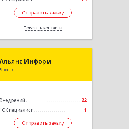
Отправить заявку
Отправить заявку
Показать контакты
Назад
Альянс Информ
Альянс Информ
Вольск
412906, Саратовская обл, Вольск г,
Чернышевского ул, дом № 73А
Подробнее
Внедрений
22
1С:Специалист
1
Отправить заявку
Отправить заявку