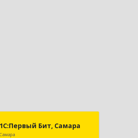
1С:Первый Бит, Самара
1С:Первый Бит, Самара
Самара
443013, Самарская обл, Самара г,