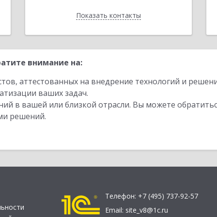
Показать контакты
Назад
атите внимание на:
стов, аттестованных на внедрение технологий и решен
атизации ваших задач.
ий в вашей или близкой отрасли. Вы можете обратитьс
ми решений.
Телефон:
+7 (495) 737-92-57
льности
Email:
site_v8@1c.ru