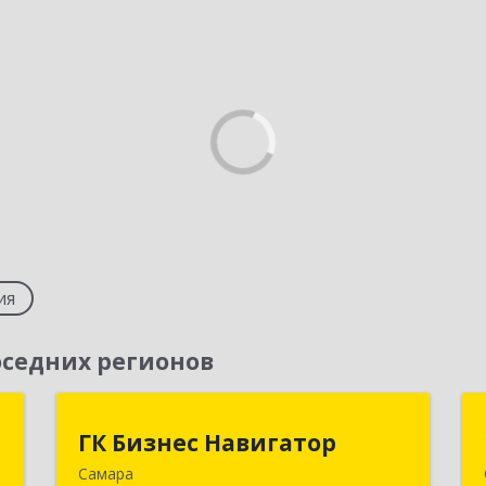
ия
седних регионов
т
ГК Бизнес Навигатор
ГК Бизнес Навигатор
Самара
,
443080, Самарская обл, Самара г,