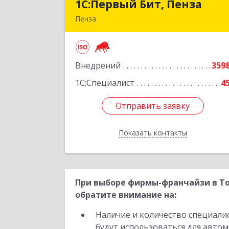
1С:Первый Бит, Пенза
1С:Первый Бит, Пенз
Пенза
440000, Пензенская обл, Пенза г
Московская ул, дом № 15, пом.
Внедрений
359
Подробне
1С:Специалист
4
Отправить заявку
Отправить заявку
Показать контакты
Назад
При выборе фирмы-франчайзи в То
обратите внимание на:
Наличие и количество специали
будут использоваться для автом