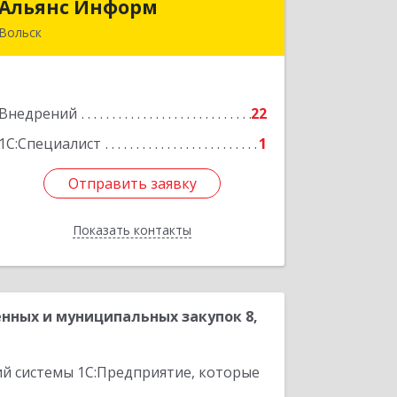
Альянс Информ
Альянс Информ
Вольск
412906, Саратовская обл, Вольск г,
Чернышевского ул, дом № 73А
Внедрений
22
Подробнее
1С:Специалист
1
Отправить заявку
Отправить заявку
Показать контакты
Назад
нных и муниципальных закупок 8,
ий системы 1С:Предприятие, которые