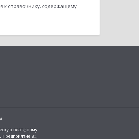
я к справочнику, содержащему
ы
ческую платформу
:Предприятие 8»,