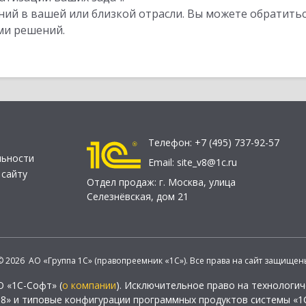
ий в вашей или близкой отрасли. Вы можете обратитьс
ми решений.
Телефон:
+7 (495) 737-92-57
льности
Email:
site_v8@1c.ru
 сайту
Отдел продаж:
г. Москва
,
улица
Селезнёвская, дом 21
© 2026 АО «Группа 1С» (правопреемник «1С»). Все права на сайт защищен
О «1С-Софт» (
о компании
). Исключительное право на технологи
 8» и типовые конфигурации программных продуктов системы «1С