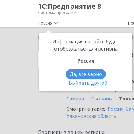
1С:Предприятие 8
Система программ
Россия
Пр
Главная
1С:Государственные и муниципальные за
Информация на сайте будет
отображаться для региона
1С:Государств
Россия
в Тольятти
Да, все верно
Ознакомьтесь с информацио
Выбрать другой
или внедрение продукта.
Самара
Сызрань
Толь
Смотрите также:
Россия
,
Сам
Ульяновская область
Партнеры в вашем регионе: