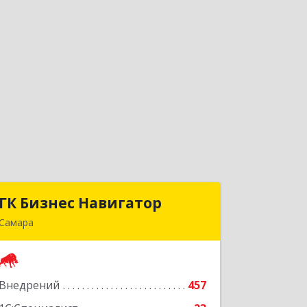
ГК Бизнес Навигатор
ГК Бизнес Навигатор
Самара
443080, Самарская обл, Самара г,
Карла Маркса пр-кт, дом № 192,
оф.719
Внедрений
457
Подробнее