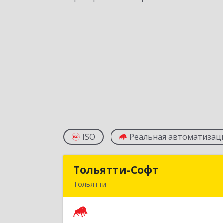
ISO
Реальная автоматизац
Тольятти-Софт
Тольятти-Соф
Тольятти
445037, Самарская обл, Тольятти г
Новый проезд, 8 ДЦ Форум офис 30