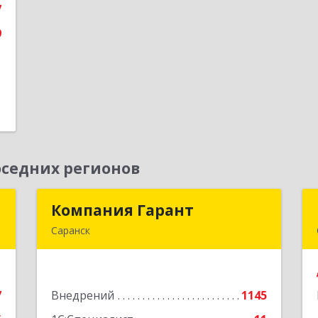
7
е
9
седних регионов
ь
Компания Гарант
Компания Гарант
Саранск
,
430005, Мордовия Респ, Саранск г,
9
Большевистская ул, дом № 60, этаж 4
оф.7
7
Внедрений
1145
е
Подробнее