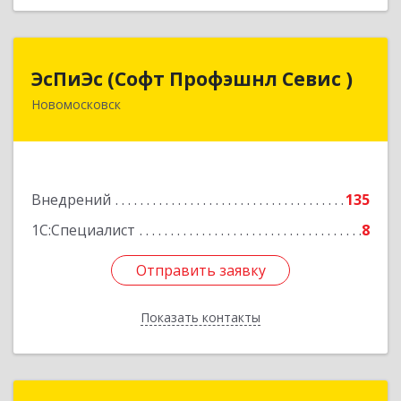
ЭсПиЭс (Софт Профэшнл Севис )
ЭсПиЭс (Софт Профэшнл Севис )
Новомосковск
301659, Тульская обл, Новомосковский р-н,
Новомосковск г, Шахтеров ул, дом № 33/33
Подробнее
Внедрений
135
1С:Специалист
8
Отправить заявку
Отправить заявку
Показать контакты
Назад