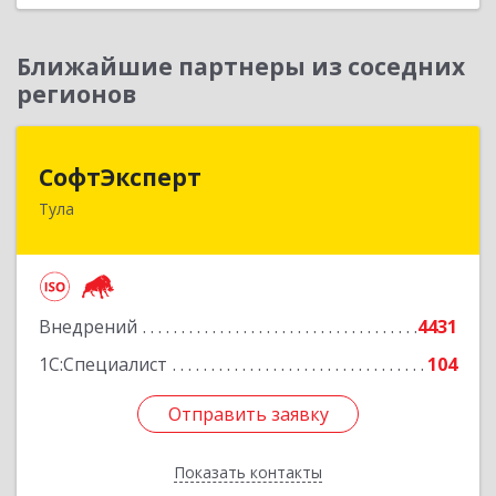
Ближайшие партнеры из соседних
регионов
СофтЭксперт
СофтЭксперт
Тула
300013, Тульская обл, Тула г, Болдина ул, дом №
41А, пом.47, оф.1-4
Подробнее
Внедрений
4431
1С:Специалист
104
Отправить заявку
Отправить заявку
Показать контакты
Назад