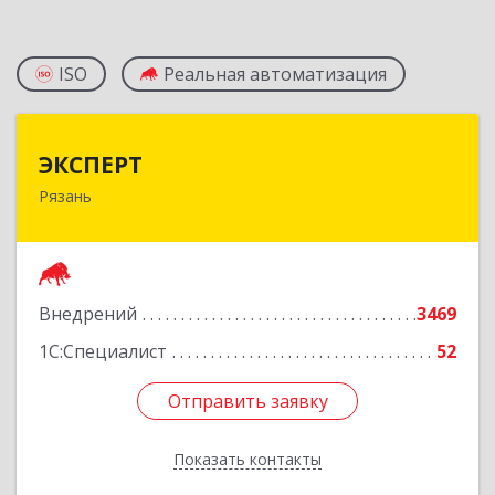
ISO
Реальная автоматизация
ЭКСПЕРТ
ЭКСПЕРТ
Рязань
390000, Рязанская обл, Рязань г, Сенная ул, дом
№ 10, корпус 3, пом.Н1
Подробнее
Внедрений
3469
1С:Специалист
52
Отправить заявку
Отправить заявку
Показать контакты
Назад