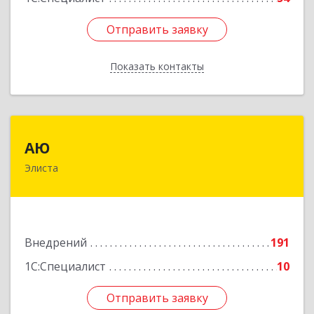
Отправить заявку
Отправить заявку
Показать контакты
Назад
АЮ
АЮ
Элиста
358009, Калмыкия Респ, Элиста г, А.С.Пушкина
ул, дом № 20, оф.407
Подробнее
Внедрений
191
1С:Специалист
10
Отправить заявку
Отправить заявку