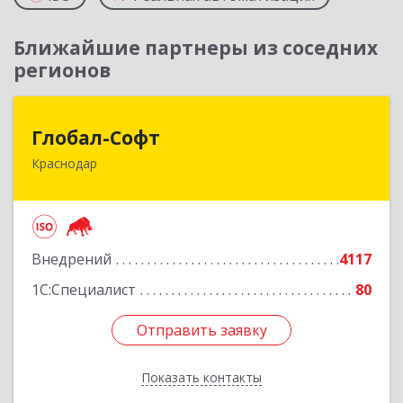
Ближайшие партнеры из соседних
регионов
Глобал-Софт
Глобал-Софт
Краснодар
350018, Краснодарский край, Краснодар г,
Сормовская ул, дом № 7
Подробнее
Внедрений
4117
1С:Специалист
80
Отправить заявку
Отправить заявку
Показать контакты
Назад