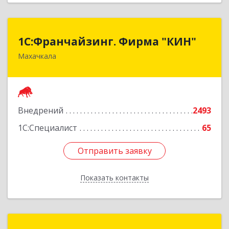
1С:Франчайзинг. Фирма "КИН"
1С:Франчайзинг. Фирма "КИН"
Махачкала
367030, Дагестан Респ, Махачкала г, И.Казака
ул, дом № 31
Подробнее
Внедрений
2493
1С:Специалист
65
Отправить заявку
Отправить заявку
Показать контакты
Назад