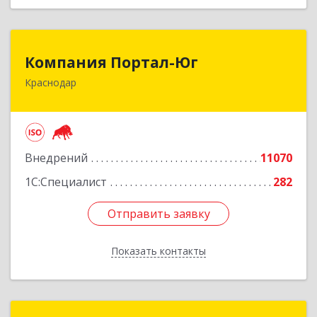
Компания Портал-Юг
Компания Портал-Юг
Краснодар
350020, Краснодарский край, Краснодар г,
Одесская ул, дом № 48, оф.2,3,6
Подробнее
Внедрений
11070
1С:Специалист
282
Отправить заявку
Отправить заявку
Показать контакты
Назад