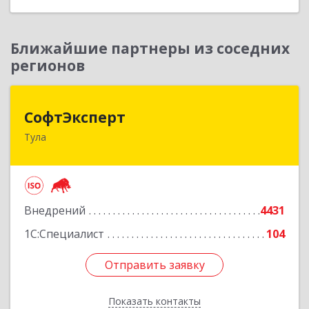
Ближайшие партнеры из соседних
регионов
СофтЭксперт
СофтЭксперт
Тула
300013, Тульская обл, Тула г, Болдина ул, дом №
41А, пом.47, оф.1-4
Подробнее
Внедрений
4431
1С:Специалист
104
Отправить заявку
Отправить заявку
Показать контакты
Назад