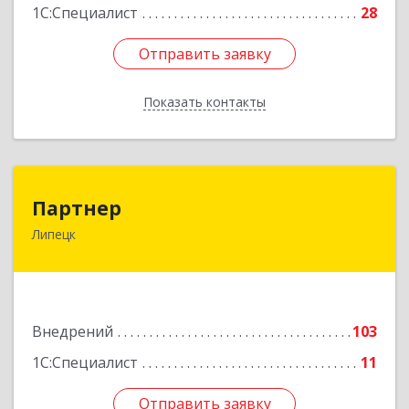
1С:Специалист
28
Отправить заявку
Отправить заявку
Показать контакты
Назад
Партнер
Партнер
Липецк
398002, Липецкая обл, г. Липецк, Тельмана ул,
дом № 21, пом.1
Подробнее
Внедрений
103
1С:Специалист
11
Отправить заявку
Отправить заявку