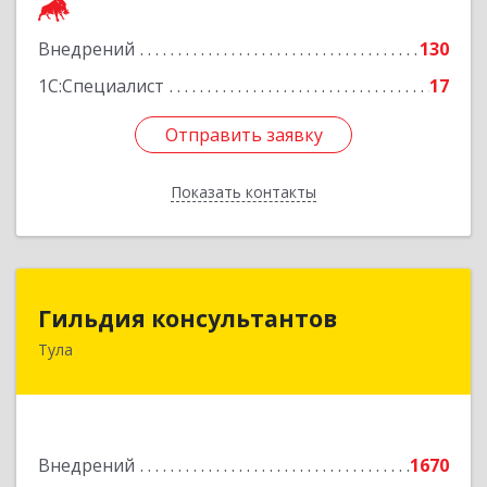
Подробнее
Внедрений
130
1С:Специалист
17
Отправить заявку
Отправить заявку
Показать контакты
Назад
Гильдия консультантов
Гильдия консультантов
Тула
300034, Тульская об, Тула г, Вересаева ул, дом
№ 10А, кв.XXVII, оф.6
Подробнее
Внедрений
1670