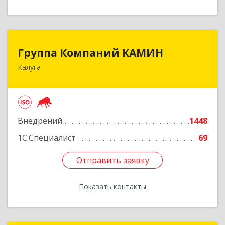
Группа Компаний КАМИН
Группа Компаний КАМИН
Калуга
248023, Калужская обл, Калуга г, Теренинский
пер, дом № 6а
Подробнее
Внедрений
1448
1С:Специалист
69
Отправить заявку
Отправить заявку
Показать контакты
Назад