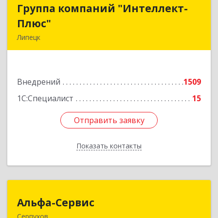
Группа компаний "Интеллект-
Группа компаний "Интеллект-
Плюс"
Плюс"
Липецк
398024, Липецкая обл, Липецк г, Победы пл,
дом № 8, 306
Внедрений
1509
Подробнее
1С:Специалист
15
Отправить заявку
Отправить заявку
Показать контакты
Назад
Альфа-Сервис
Альфа-Сервис
Серпухов