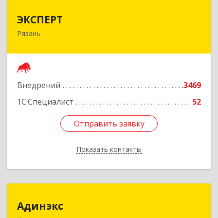
ЭКСПЕРТ
ЭКСПЕРТ
Рязань
390000, Рязанская обл, Рязань г, Сенная ул, дом
№ 10, корпус 3, пом.Н1
Подробнее
Внедрений
3469
1С:Специалист
52
Отправить заявку
Отправить заявку
Показать контакты
Назад
Адинэкс
Адинэкс