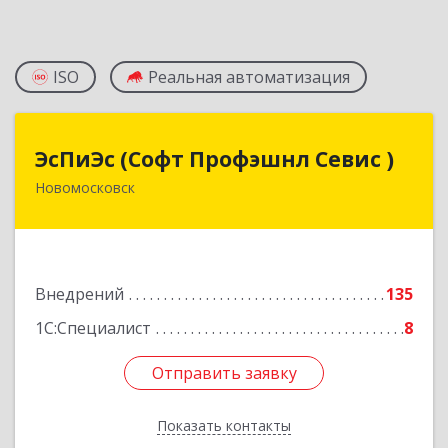
ISO
Реальная автоматизация
ЭсПиЭс (Софт Профэшнл Севис )
ЭсПиЭс (Софт Профэшнл Севис )
Новомосковск
301659, Тульская обл, Новомосковский р-н,
Новомосковск г, Шахтеров ул, дом № 33/33
Подробнее
Внедрений
135
1С:Специалист
8
Отправить заявку
Отправить заявку
Показать контакты
Назад