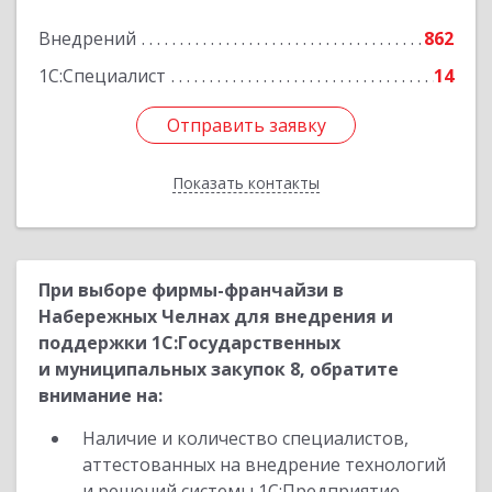
3, ком.7-12
Внедрений
862
Подробнее
1С:Специалист
14
Отправить заявку
Отправить заявку
Показать контакты
Назад
При выборе фирмы-франчайзи в
Набережных Челнах для внедрения и
поддержки 1С:Государственных
и муниципальных закупок 8, обратите
внимание на:
Наличие и количество специалистов,
аттестованных на внедрение технологий
и решений системы 1С:Предприятие,