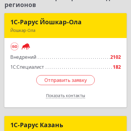
регионов
1С-Рарус Йошкар-Ола
1С-Рарус Йошкар-Ола
Йошкар-Ола
424004, Марий Эл Респ, Йошкар-Ола г, Волкова
ул, дом № 68
Внедрений
2102
Подробнее
1С:Специалист
182
Отправить заявку
Отправить заявку
Показать контакты
Назад
1С-Рарус Казань
1С-Рарус Казань