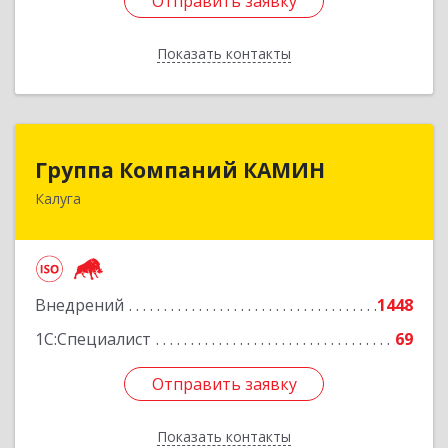
Отправить заявку
Отправить заявку
Показать контакты
Назад
Группа Компаний КАМИН
Группа Компаний КАМИН
Калуга
248023, Калужская обл, Калуга г, Теренинский
пер, дом № 6а
Подробнее
Внедрений
1448
1С:Специалист
69
Отправить заявку
Отправить заявку
Показать контакты
Назад