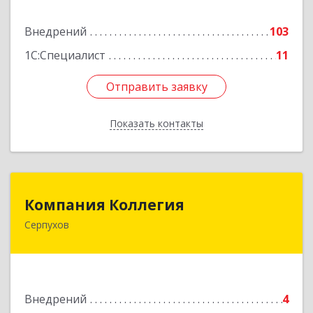
Подробнее
Внедрений
103
1С:Специалист
11
Отправить заявку
Отправить заявку
Показать контакты
Назад
Компания Коллегия
Компания Коллегия
Серпухов
142211, Московская обл, Серпухов г, Оборонная
ул, дом № 19
Подробнее
Внедрений
4