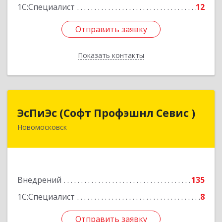
1С:Специалист
12
Отправить заявку
Отправить заявку
Показать контакты
Назад
ЭсПиЭс (Софт Профэшнл Севис )
ЭсПиЭс (Софт Профэшнл Севис )
Новомосковск
301659, Тульская обл, Новомосковский р-н,
Новомосковск г, Шахтеров ул, дом № 33/33
Подробнее
Внедрений
135
1С:Специалист
8
Отправить заявку
Отправить заявку