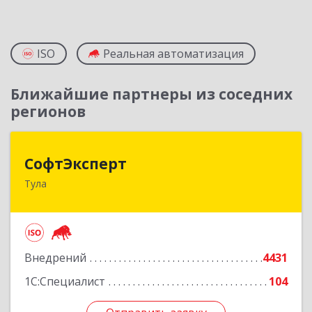
ISO
Реальная автоматизация
Ближайшие партнеры из соседних
регионов
СофтЭксперт
СофтЭксперт
Тула
300013, Тульская обл, Тула г, Болдина ул, дом №
41А, пом.47, оф.1-4
Подробнее
Внедрений
4431
1С:Специалист
104