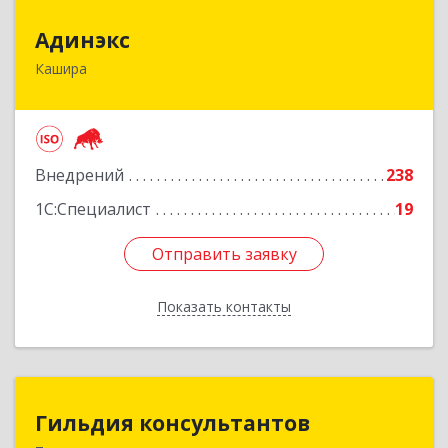
Адинэкс
Адинэкс
Кашира
142900, Московская обл, г.о. Кашира, Кашира г,
Стрелецкая ул, дом № 70/1
Подробнее
Внедрений
238
1С:Специалист
19
Отправить заявку
Отправить заявку
Показать контакты
Назад
Гильдия консультантов
Гильдия консультантов