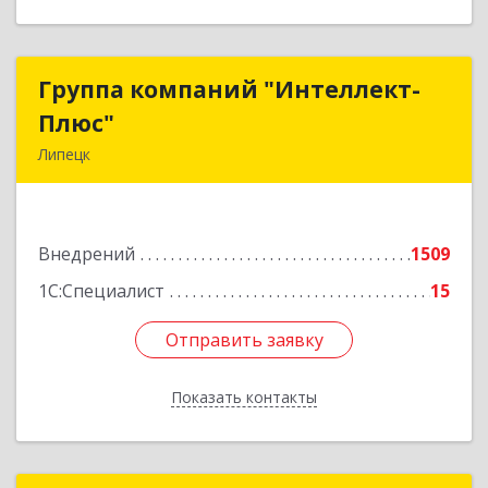
Группа компаний "Интеллект-
Группа компаний "Интеллект-
Плюс"
Плюс"
Липецк
398024, Липецкая обл, Липецк г, Победы пл,
дом № 8, 306
Внедрений
1509
Подробнее
1С:Специалист
15
Отправить заявку
Отправить заявку
Показать контакты
Назад