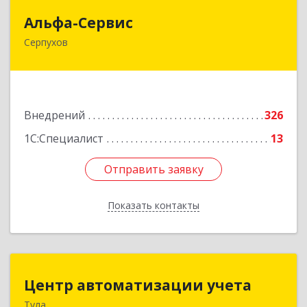
Альфа-Сервис
Альфа-Сервис
Серпухов
142200, Московская обл, Серпухов г,
Красноармейская ул, дом № 35/60
Подробнее
Внедрений
326
1С:Специалист
13
Отправить заявку
Отправить заявку
Показать контакты
Назад
Центр автоматизации учета
Центр автоматизации учета
Тула