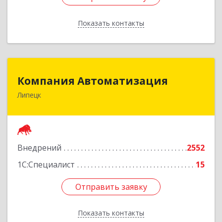
Показать контакты
Назад
Компания Автоматизация
Компания Автоматизация
Липецк
398001, Липецкая обл, Липецк г, Победы пл,
дом № 8
Подробнее
Внедрений
2552
1С:Специалист
15
Отправить заявку
Отправить заявку
Показать контакты
Назад