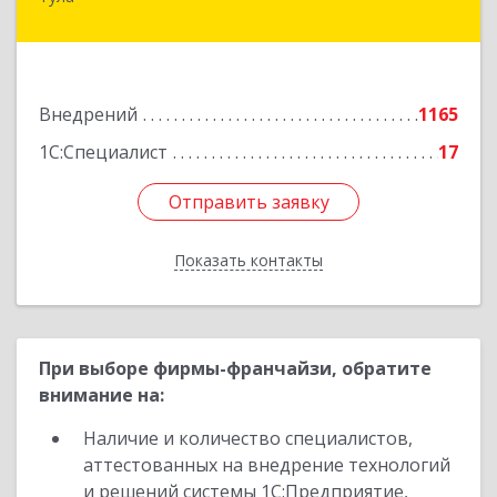
300026, Тульская обл, Тула г, Ленина пр-кт, дом
№ 127А, оф.400
Подробнее
Внедрений
1165
1С:Специалист
17
Отправить заявку
Отправить заявку
Показать контакты
Назад
При выборе фирмы-франчайзи, обратите
внимание на:
Наличие и количество специалистов,
аттестованных на внедрение технологий
и решений системы 1С:Предприятие,