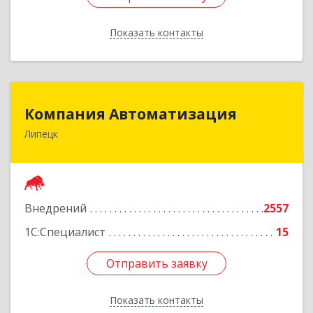
Показать контакты
Назад
Компания Автоматизация
Компания Автоматизация
Липецк
398001, Липецкая обл, Липецк г, Победы пл,
дом № 8
Подробнее
Внедрений
2557
1С:Специалист
15
Отправить заявку
Отправить заявку
Показать контакты
Назад