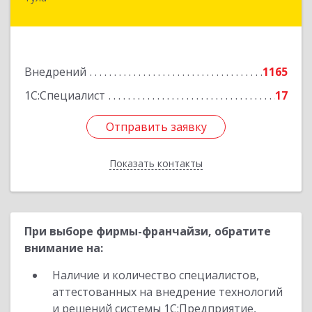
300026, Тульская обл, Тула г, Ленина пр-кт, дом
№ 127А, оф.400
Подробнее
Внедрений
1165
1С:Специалист
17
Отправить заявку
Отправить заявку
Показать контакты
Назад
При выборе фирмы-франчайзи, обратите
внимание на:
Наличие и количество специалистов,
аттестованных на внедрение технологий
и решений системы 1С:Предприятие,