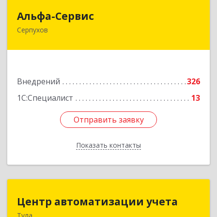
Альфа-Сервис
Альфа-Сервис
Серпухов
142200, Московская обл, Серпухов г,
Красноармейская ул, дом № 35/60
Подробнее
Внедрений
326
1С:Специалист
13
Отправить заявку
Отправить заявку
Показать контакты
Назад
Центр автоматизации учета
Центр автоматизации учета
Тула