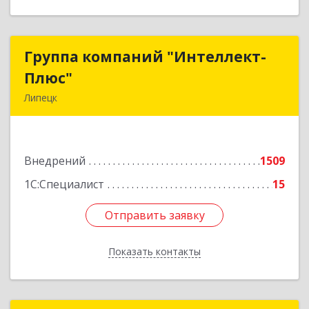
Группа компаний "Интеллект-
Группа компаний "Интеллект-
Плюс"
Плюс"
Липецк
398024, Липецкая обл, Липецк г, Победы пл,
дом № 8, 306
Внедрений
1509
Подробнее
1С:Специалист
15
Отправить заявку
Отправить заявку
Показать контакты
Назад