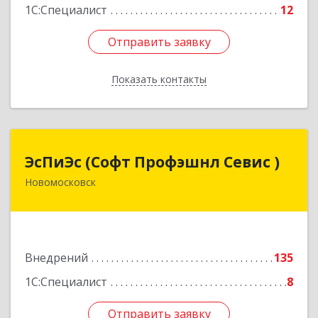
1С:Специалист
12
Отправить заявку
Отправить заявку
Показать контакты
Назад
ЭсПиЭс (Софт Профэшнл Севис )
ЭсПиЭс (Софт Профэшнл Севис )
Новомосковск
301659, Тульская обл, Новомосковский р-н,
Новомосковск г, Шахтеров ул, дом № 33/33
Подробнее
Внедрений
135
1С:Специалист
8
Отправить заявку
Отправить заявку