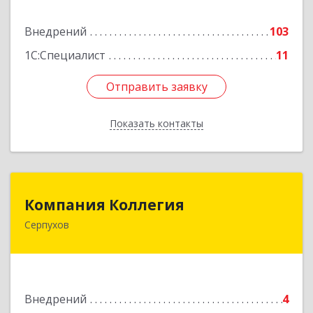
Подробнее
Внедрений
103
1С:Специалист
11
Отправить заявку
Отправить заявку
Показать контакты
Назад
Компания Коллегия
Компания Коллегия
Серпухов
142211, Московская обл, Серпухов г, Оборонная
ул, дом № 19
Подробнее
Внедрений
4