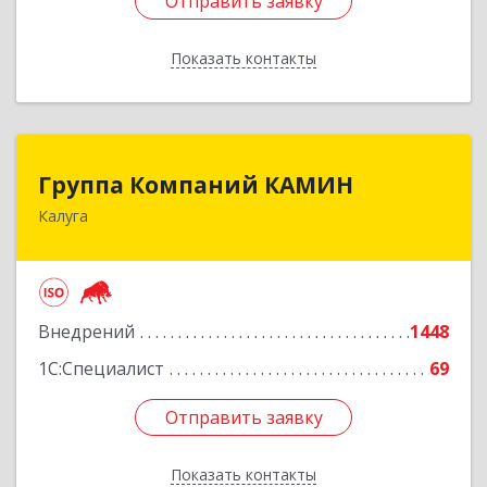
Отправить заявку
Отправить заявку
Показать контакты
Назад
Группа Компаний КАМИН
Группа Компаний КАМИН
Калуга
248023, Калужская обл, Калуга г, Теренинский
пер, дом № 6а
Подробнее
Внедрений
1448
1С:Специалист
69
Отправить заявку
Отправить заявку
Показать контакты
Назад