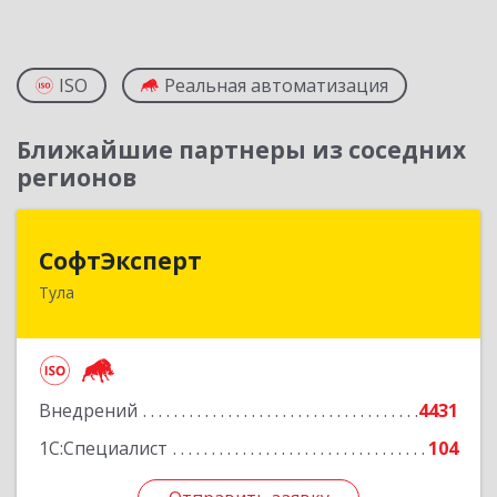
ISO
Реальная автоматизация
Ближайшие партнеры из соседних
регионов
СофтЭксперт
СофтЭксперт
Тула
300013, Тульская обл, Тула г, Болдина ул, дом №
41А, пом.47, оф.1-4
Подробнее
Внедрений
4431
1С:Специалист
104