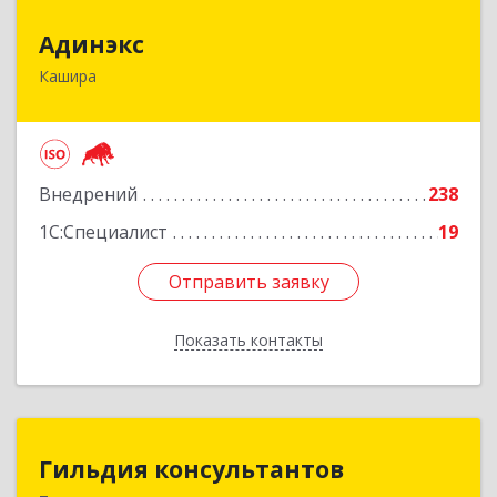
Адинэкс
Адинэкс
Кашира
142900, Московская обл, г.о. Кашира, Кашира г,
Стрелецкая ул, дом № 70/1
Подробнее
Внедрений
238
1С:Специалист
19
Отправить заявку
Отправить заявку
Показать контакты
Назад
Гильдия консультантов
Гильдия консультантов