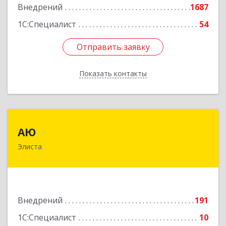
Внедрений
1687
1С:Специалист
54
Отправить заявку
Отправить заявку
Показать контакты
Назад
АЮ
АЮ
Элиста
358009, Калмыкия Респ, Элиста г, А.С.Пушкина
ул, дом № 20, оф.407
Подробнее
Внедрений
191
1С:Специалист
10