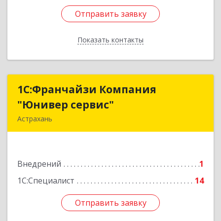
Отправить заявку
Отправить заявку
Показать контакты
Назад
1С:Франчайзи Компания
1С:Франчайзи Компания
"Юнивер сервис"
"Юнивер сервис"
Астрахань
414040, Астраханская обл, Астрахань г, Карла
Маркса пл., дом № 3, корпус 1, оф.№3 (2-й этаж)
Внедрений
1
Подробнее
1С:Специалист
14
Отправить заявку
Отправить заявку