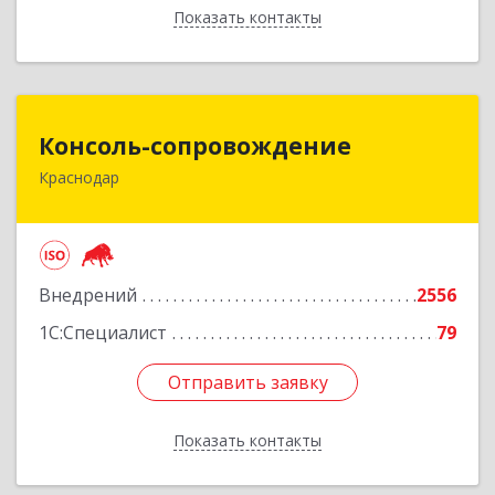
Показать контакты
Назад
Консоль-сопровождение
Консоль-сопровождение
Краснодар
350051, Краснодарский край, Краснодар г,
Дзержинского ул, дом № 38/1
Подробнее
Внедрений
2556
1С:Специалист
79
Отправить заявку
Отправить заявку
Показать контакты
Назад