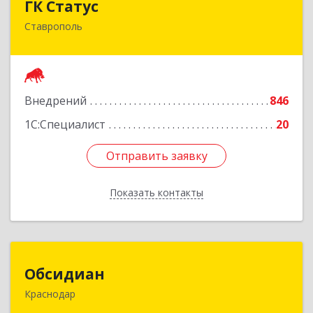
ГК Статус
Ставрополь
355002, Ставропольский край, Ставрополь г,
Лермонтова ул, дом № 187
Подробнее
Внедрений
846
1С:Специалист
20
Отправить заявку
Отправить заявку
Показать контакты
Назад
Обсидиан
Обсидиан
Краснодар
Краснодарский край, Краснодар г, 11-й