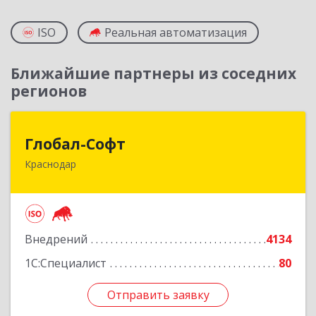
ISO
Реальная автоматизация
Ближайшие партнеры из соседних
регионов
Глобал-Софт
Глобал-Софт
Краснодар
350018, Краснодарский край, Краснодар г,
Сормовская ул, дом № 7
Подробнее
Внедрений
4134
1С:Специалист
80
Отправить заявку
Отправить заявку