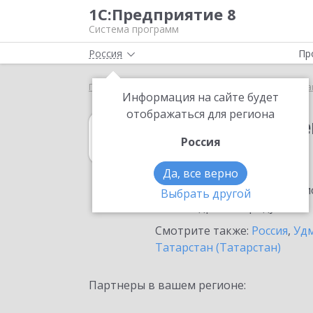
1С:Предприятие 8
Система программ
Россия
Пр
Главная
1С:Государственные и муниципальные за
Информация на сайте будет
отображаться для региона
1С:Государств
Россия
в Ижевске
Да, все верно
Ознакомьтесь с информацио
Выбрать другой
или внедрение продукта.
Смотрите также:
Россия
,
Удм
Татарстан (Татарстан)
Партнеры в вашем регионе: