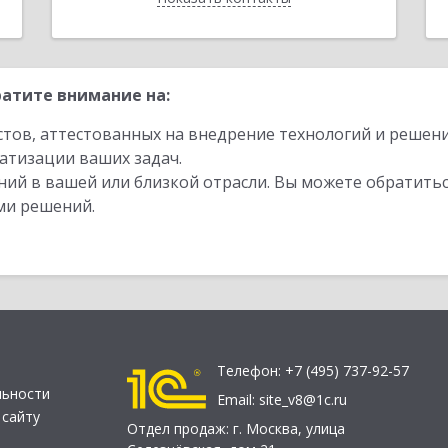
атите внимание на:
стов, аттестованных на внедрение технологий и решен
атизации ваших задач.
ий в вашей или близкой отрасли. Вы можете обратитьс
ми решений.
Телефон:
+7 (495) 737-92-57
льности
Email:
site_v8@1c.ru
 сайту
Отдел продаж:
г. Москва
,
улица