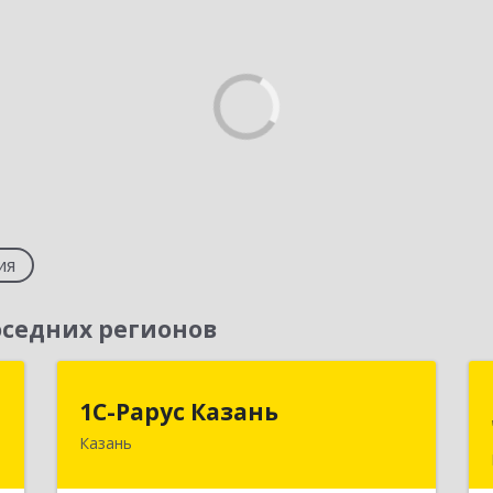
ия
седних регионов
а
1С-Рарус Казань
1С-Рарус Казань
Казань
,
420088, Татарстан Респ, Казань г,
8
Победы пр-кт, дом № 159