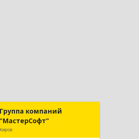
Группа компаний
Группа компаний
"МастерСофт"
"МастерСофт"
Киров
610017, Кировская обл, Киров г,