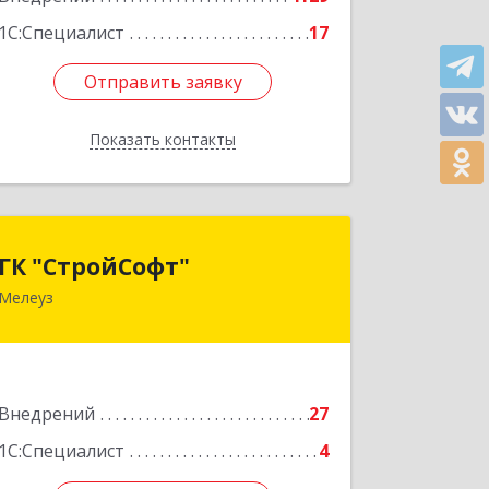
Подробнее
1С:Специалист
17
Отправить заявку
Отправить заявку
Показать контакты
Назад
ГК "СтройСофт"
ГК "СтройСофт"
Мелеуз
453852, Башкортостан Респ, Мелеуз г,
Ленина ул, дом № 160а, кв.4
Подробнее
Внедрений
27
1С:Специалист
4