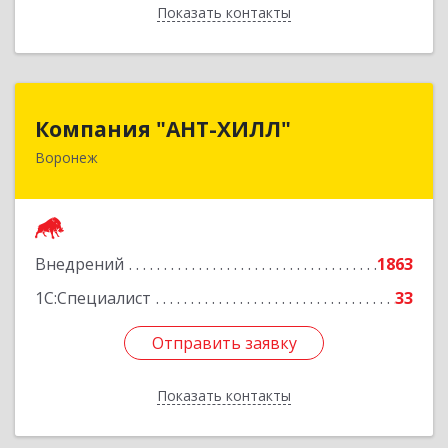
Показать контакты
Назад
Компания "АНТ-ХИЛЛ"
Компания "АНТ-ХИЛЛ"
Воронеж
394088, Воронежская обл, Воронеж г, Победы
б-р, дом № 50
Подробнее
Внедрений
1863
1С:Специалист
33
Отправить заявку
Отправить заявку
Показать контакты
Назад