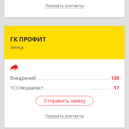
Показать контакты
Назад
ГК ПРОФИТ
ГК ПРОФИТ
Липецк
398001, Липецкая обл, Липецк г, Советская ул,
дом № 66Б, пом.8
Подробнее
Внедрений
130
1С:Специалист
17
Отправить заявку
Отправить заявку
Показать контакты
Назад