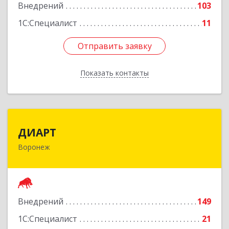
Внедрений
103
1С:Специалист
11
Отправить заявку
Отправить заявку
Показать контакты
Назад
ДИАРТ
ДИАРТ
Воронеж
394006, Воронежская обл, Воронеж г,
Девицкий Выезд ул, дом № 32
Подробнее
Внедрений
149
1С:Специалист
21