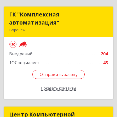
ГК "Комплексная
ГК "Комплексная
автоматизация"
автоматизация"
Воронеж
394018, Воронежская обл, Воронеж г,
Платонова ул, дом № 19, пом.14
Внедрений
204
Подробнее
1С:Специалист
43
Отправить заявку
Отправить заявку
Показать контакты
Назад
Центр Компьютерной
Центр Компьютерной