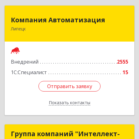
Компания Автоматизация
Компания Автоматизация
Липецк
398001, Липецкая обл, Липецк г, Победы пл,
дом № 8
Подробнее
Внедрений
2555
1С:Специалист
15
Отправить заявку
Отправить заявку
Показать контакты
Назад
Группа компаний "Интеллект-
Группа компаний "Интеллект-