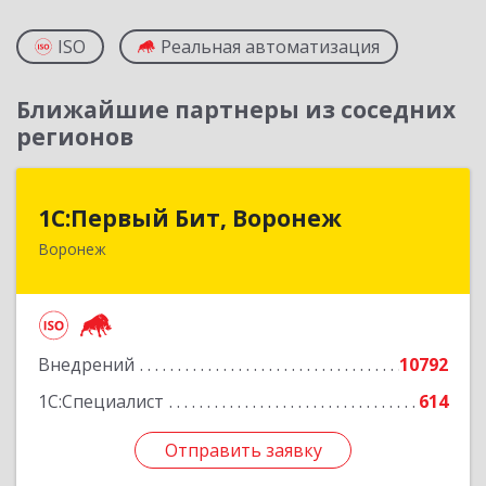
ISO
Реальная автоматизация
Ближайшие партнеры из соседних
регионов
1С:Первый Бит, Воронеж
1С:Первый Бит, Воронеж
Воронеж
394006, Воронежская обл, Воронеж г, 20-летия
Октября ул, дом № 119, оф.711
Подробнее
Внедрений
10792
1С:Специалист
614
Отправить заявку
Отправить заявку