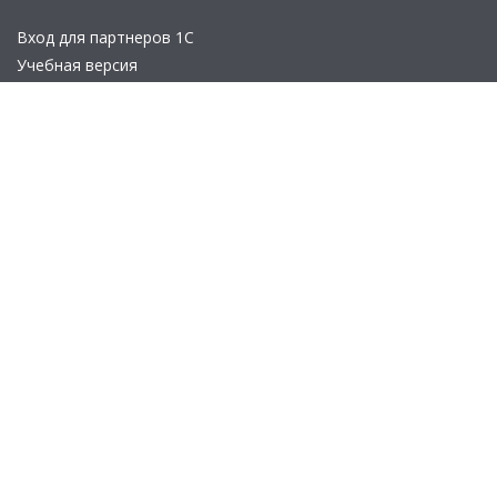
Вход для партнеров 1С
Учебная версия
Стать партнером
Политика конфиденциальности
Замечания по сайту
Другие сайты
Телефон:
+7 (495) 737-92-57
Email:
site_v8@1c.ru
Отдел продаж:
г. Москва
,
улица Селезнёвская, дом 21
© 2026 АО «Группа 1С» (правопреемник «1С»). Все права на сайт
защищены
© 2011- 2026 ООО «1С-Софт» (
о компании
).