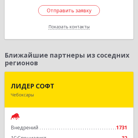
Отправить заявку
Отправить заявку
Показать контакты
Назад
Ближайшие партнеры из соседних
регионов
ЛИДЕР СОФТ
ЛИДЕР СОФТ
Чебоксары
428018, Чувашская Республика - Чувашия,
Чебоксары г, Московский пр-кт, дом № 17,
строение 1
Подробнее
Внедрений
1731