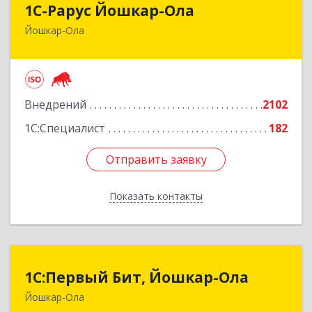
1С-Рарус Йошкар-Ола
Йошкар-Ола
424004, Марий Эл Респ, Йошкар-Ола г, Волкова
ул, дом № 68
Подробнее
Внедрений
2102
1С:Специалист
182
Отправить заявку
Отправить заявку
Показать контакты
Назад
1С:Первый Бит, Йошкар-Ола
1С:Первый Бит, Йошкар-Ола
Йошкар-Ола
424000, Марий Эл Респ, Йошкар-Ола г,