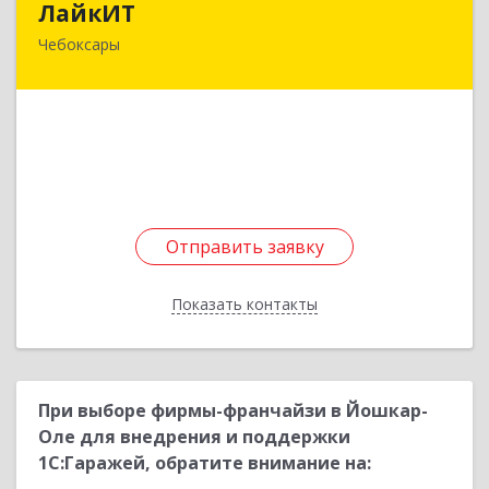
ЛайкИТ
Чебоксары
428034, Чувашская Республика - Чувашия,
Чебоксары г, Композиторов Воробьевых ул,
дом № 20, оф.407
Подробнее
Отправить заявку
Отправить заявку
Показать контакты
Назад
При выборе фирмы-франчайзи в Йошкар-
Оле для внедрения и поддержки
1С:Гаражей, обратите внимание на: