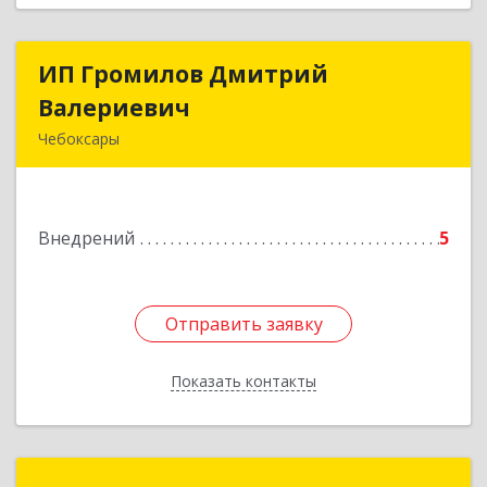
ИП Громилов Дмитрий
ИП Громилов Дмитрий
Валериевич
Валериевич
Чебоксары
428000, Чувашская Республика - Чувашия,
Чебоксары г, Мира пр-кт, дом № 3В
Внедрений
5
Подробнее
Отправить заявку
Отправить заявку
Показать контакты
Назад