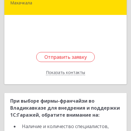
Махачкала
368971, Дагестан Респ, Ботлихский р-н, Ботлих
с, Аэропортовская ул, дом № 189
Подробнее
Отправить заявку
Отправить заявку
Показать контакты
Назад
При выборе фирмы-франчайзи во
Владикавказе для внедрения и поддержки
1С:Гаражей, обратите внимание на:
Наличие и количество специалистов,