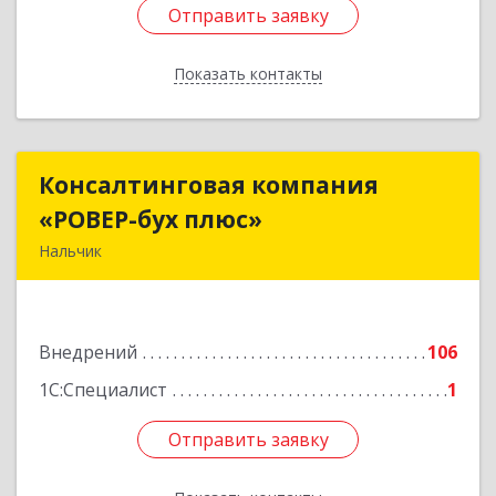
Отправить заявку
Отправить заявку
Показать контакты
Назад
Консалтинговая компания
Консалтинговая компания
«РОВЕР-бух плюс»
«РОВЕР-бух плюс»
Нальчик
360004, Кабардино-Балкарская Респ, Нальчик г,
Кирова ул, дом № 233
Внедрений
106
Подробнее
1С:Специалист
1
Отправить заявку
Отправить заявку