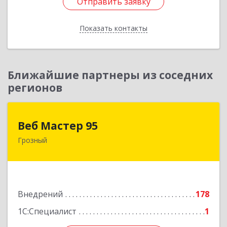
Отправить заявку
Отправить заявку
Показать контакты
Назад
Ближайшие партнеры из соседних
регионов
Веб Мастер 95
Веб Мастер 95
Грозный
364050, Чеченская Респ, Грозный г, Им
Гайрбекова Муслима Гайрбековича ул, дом №
72
Подробнее
Внедрений
178
1С:Специалист
1