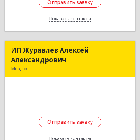
Отправить заявку
Отправить заявку
Показать контакты
Назад
ИП Журавлев Алексей
ИП Журавлев Алексей
Александрович
Александрович
Моздок
363750, Северная Осетия - Алания Респ, Моздок
г, Кирова ул, дом № 41
Подробнее
Отправить заявку
Отправить заявку
Показать контакты
Назад