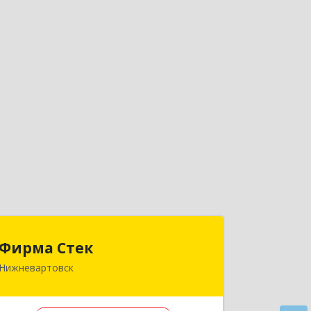
Фирма Стек
Фирма Стек
Нижневартовск
628602, Ханты-Мансийский
Автономный округ - Югра АО,
Нижневартовск г, Омская ул, дом №