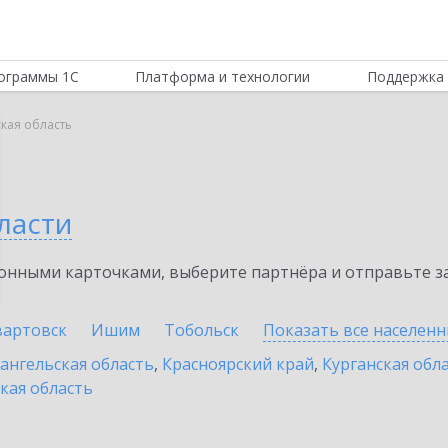
ограммы 1С
Платформа и технологии
Поддержка 
кая область
ласти
нными карточками, выберите партнёра и отправьте за
артовск
Ишим
Тобольск
Показать все населен
ангельская область
,
Красноярский край
,
Курганская обл
кая область