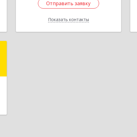
Отправить заявку
0
Аэропорт мкр, дом № 29
е
Показать контакты
Подробнее
Отправить заявку
ь
Назад
,
б
е