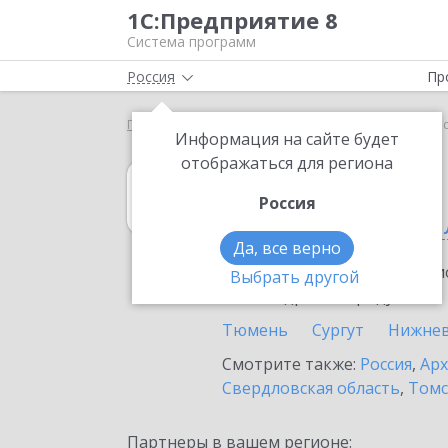
1С:Предприятие 8
Система программ
Россия
Пр
Главная
1С:Гаражи
Выбор партнёра
Тюменс
Информация на сайте будет
отображаться для региона
1С:Гаражи
Россия
в Тюменской об
Да, все верно
Ознакомьтесь с информацио
Выбрать другой
или внедрение продукта.
Тюмень
Сургут
Нижнев
Смотрите также:
Россия
,
Арх
Свердловская область
,
Томс
Партнеры в вашем регионе: