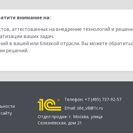
атите внимание на:
стов, аттестованных на внедрение технологий и решен
атизации ваших задач.
ий в вашей или близкой отрасли. Вы можете обратитьс
ми решений.
Телефон:
+7 (495) 737-92-57
льности
Email:
site_v8@1c.ru
 сайту
Отдел продаж:
г. Москва
,
улица
Селезнёвская, дом 21