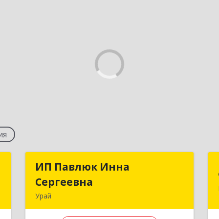
ия
м
ИП Павлюк Инна
ИП Павлюк Инна
Сергеевна
Сергеевна
й
Урай
,
628284, Ханты-Мансийский
,
Автономный округ - Югра АО, Урай г,