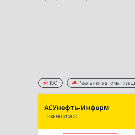
ISO
Реальная автоматизац
АСУнефть-Инфор
АСУнефть-Информ
Нижневартовск
628600, Ханты-Мансийски
Автономный округ - Югра АО
Нижневартовск г, Индустриальная ул