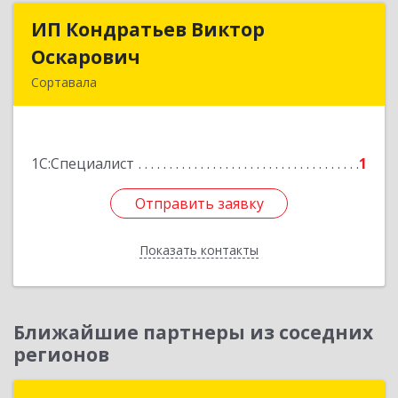
ИП Кондратьев Виктор
ИП Кондратьев Виктор
Оскарович
Оскарович
Сортавала
186790, Карелия Респ, Сортавала г, Кирова ул,
дом № 6, кв.9
1С:Специалист
1
Подробнее
Отправить заявку
Отправить заявку
Показать контакты
Назад
Ближайшие партнеры из соседних
регионов