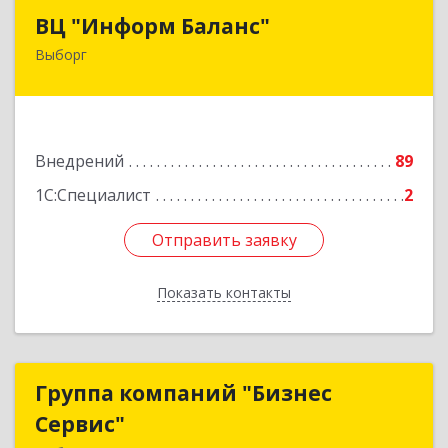
ВЦ "Информ Баланс"
ВЦ "Информ Баланс"
Выборг
188800, Ленинградская обл, Выборгский р-н,
Выборг г, Каменный пер, дом № 2а
Подробнее
Внедрений
89
1С:Специалист
2
Отправить заявку
Отправить заявку
Показать контакты
Назад
Группа компаний "Бизнес
Группа компаний "Бизнес
Сервис"
Сервис"