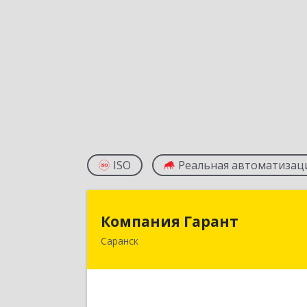
ISO
Реальная автоматизац
Компания Гаран
Компания Гарант
Саранск
430005, Мордовия Респ, Саранск г
Большевистская ул, дом № 60, этаж 
оф.