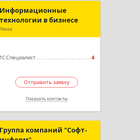
Информационные
Информационные
технологии в бизнесе
технологии в бизнесе
Пенза
440028, Пензенская обл, Пенза г,
Победы пр-кт, дом № 75а
1С:Специалист
4
Подробнее
Отправить заявку
Отправить заявку
Показать контакты
Назад
Группа компаний "Софт-
Группа компаний "Софт-
информ"
информ"