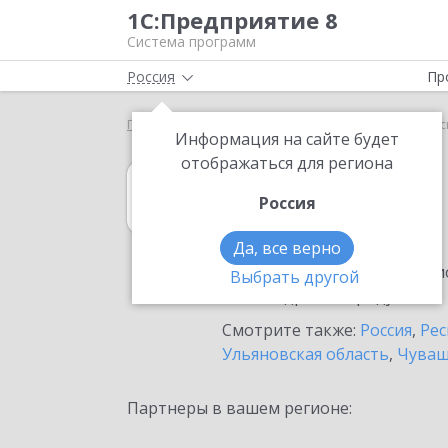
1С:Предприятие 8
Система программ
Россия
Пр
Главная
1С:Гаражи
Выбор партнёра
Саранс
Информация на сайте будет
отображаться для региона
1С:Гаражи
Россия
в Саранске
Да, все верно
Ознакомьтесь с информацио
Выбрать другой
или внедрение продукта.
Смотрите также:
Россия
,
Рес
Ульяновская область
,
Чуваш
Партнеры в вашем регионе: