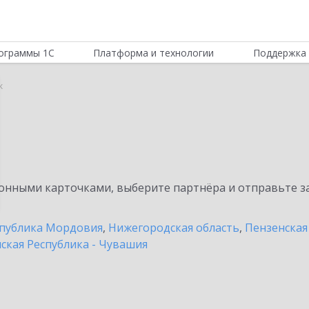
ограммы 1С
Платформа и технологии
Поддержка 
к
нными карточками, выберите партнёра и отправьте за
публика Мордовия
,
Нижегородская область
,
Пензенская
ская Республика - Чувашия