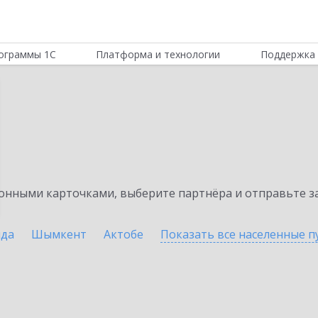
ограммы 1С
Платформа и технологии
Поддержка 
нными карточками, выберите партнёра и отправьте за
нда
Шымкент
Актобе
Показать все населенные
п