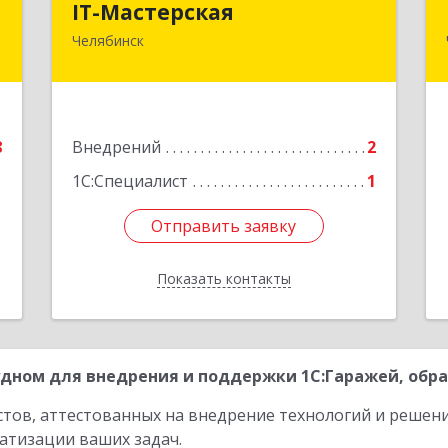
IT-Мастерская
Челябинск
,
454091, Челябинская обл, Челябинск г,
В
Плеханова ул, дом № 1а, оф.7
е
Подробнее
8
Внедрений
2
1С:Специалист
1
Отправить заявку
Отправить заявку
Показать контакты
Назад
дном для внедрения и поддержки 1С:Гаражей, обра
стов, аттестованных на внедрение технологий и решен
атизации ваших задач.