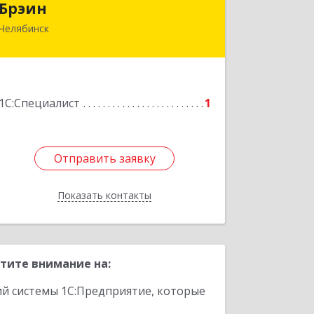
Брэин
Челябинск
454090, Челябинская обл, Челябинск г,
Свободы ул, дом № 32, оф.201
Подробнее
1С:Специалист
1
Отправить заявку
Отправить заявку
Показать контакты
Назад
тите внимание на:
ий системы 1С:Предприятие, которые