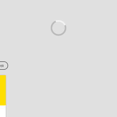
ия
п
.
5
е