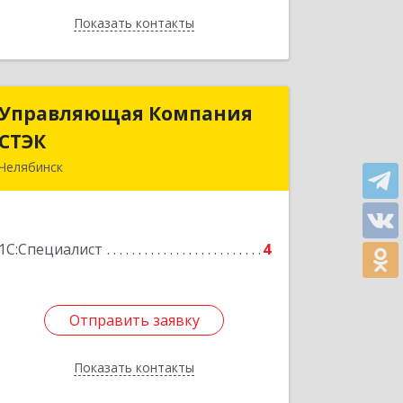
Показать контакты
Назад
Управляющая Компания
Управляющая Компания
СТЭК
СТЭК
Челябинск
454080, Челябинская обл, г.о.
Челябинский, вн.р-н Центральный,
Челябинск г, Энтузиастов ул, дом №
1С:Специалист
12Б, пом.3
4
Подробнее
Отправить заявку
Отправить заявку
Показать контакты
Назад