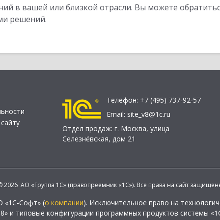
ий в вашей или близкой отрасли. Вы можете обратитьс
ми решений.
Телефон:
+7 (495) 737-92-57
льности
Email:
site_v8@1c.ru
 сайту
Отдел продаж:
г. Москва
,
улица
Селезнёвская, дом 21
© 2026 АО «Группа 1С» (правопреемник «1С»). Все права на сайт защищен
О «1С-Софт» (
о компании
). Исключительное право на технологи
 8» и типовые конфигурации программных продуктов системы «1С