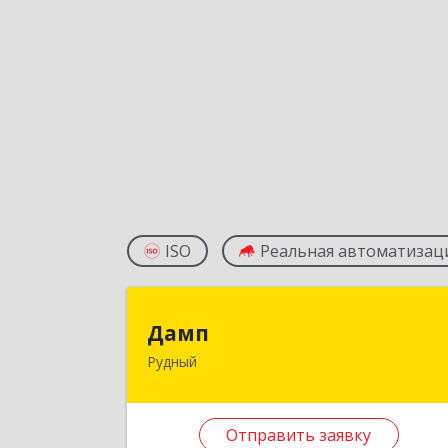
ISO
Реальная автоматизац
Дам
Дамп
Рудный
Казахстан, Костанайская обл., г
Рудный, р-он Автовокзала 3-3
Отправить заявку
Подробне