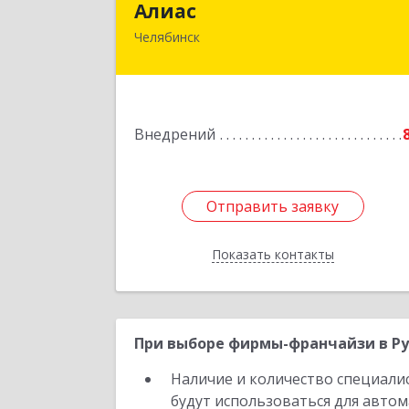
Алиас
Челябинск
454080, Челябинская обл, Челябинск г
Энтузиастов ул, дом № 14-
Подробне
Внедрений
Отправить заявку
Отправить заявку
Показать контакты
Назад
При выборе фирмы-франчайзи в Ру
Наличие и количество специали
будут использоваться для автом