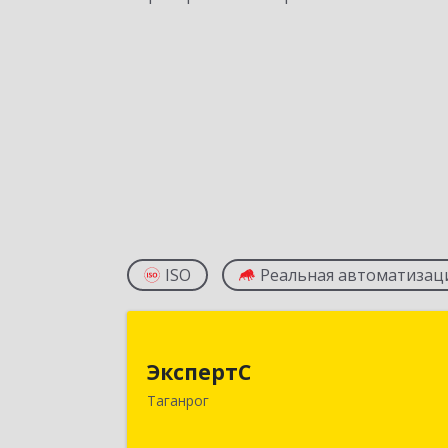
ISO
Реальная автоматизац
Эксперт
ЭкспертС
347905, Ростовская обл, Таганрог г
Таганрог
Социалистическая ул, дом № 2, оф.30