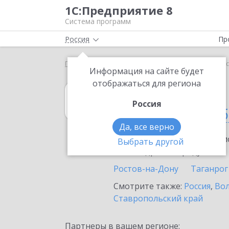
1С:Предприятие 8
Система программ
Россия
Пр
Главная
1С:Гаражи
Выбор партнёра
Ростовс
Информация на сайте будет
отображаться для региона
1С:Гаражи
Россия
в Ростовской о
Да, все верно
Ознакомьтесь с информацио
Выбрать другой
или внедрение продукта.
Ростов-на-Дону
Таганрог
Смотрите также:
Россия
,
Вол
Ставропольский край
Партнеры в вашем регионе: