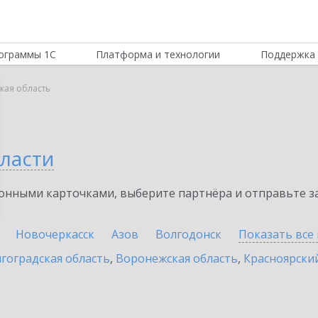
ограммы 1С
Платформа и технологии
Поддержка 
кая область
бласти
нными карточками, выберите партнёра и отправьте за
Новочеркасск
Азов
Волгодонск
Показать все
гоградская область
,
Воронежская область
,
Красноярски