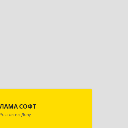
ЛАМА СОФТ
ЛАМА СОФТ
344010, Ростовская обл, Ростов-на-
Ростов-на-Дону
Дону г, Соколова пр-кт, дом № 80