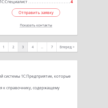
1С:Специалист
4
Отправить заявку
Отправить заявку
Показать контакты
Назад
1
2
3
4
...
7
Вперед
>
ий системы 1С:Предприятие, которые
я к справочнику, содержащему