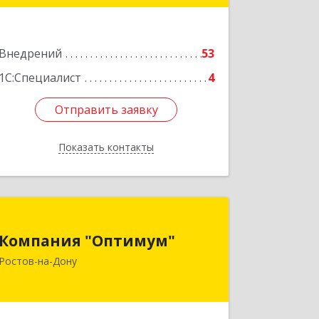
Подробнее
Внедрений
53
1С:Специалист
4
Отправить заявку
Отправить заявку
Показать контакты
Назад
Компания "Оптимум"
Компания "Оптимум"
344000, Ростовская обл, Ростов-на-
Ростов-на-Дону
Дону г, Крепостной пер, дом № 133,
оф.44