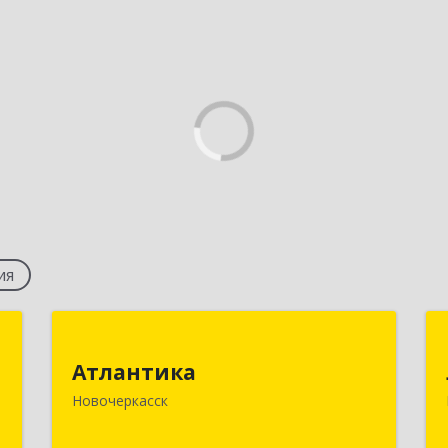
ия
С
Атлантика
Атлантика
,
346428, Ростовская обл, Новочеркасск
Новочеркасск
0
г, Кривопустенко пер, домовладение
№ 4А, пом.1