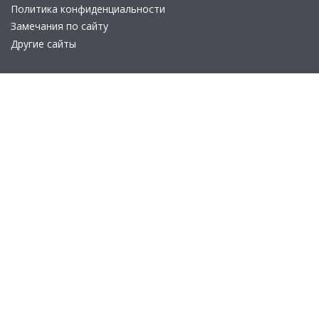
Политика конфиденциальности
Замечания по сайту
Другие сайты
Телефон:
+7 (495) 737-92-57
Email:
site_v8@1c.ru
Отдел продаж:
г. Москва
,
улица Селезнёвская, дом 21
© 2026 АО «Группа 1С» (правопреемник «1С»). Все права на сайт
защищены
© 2011- 2026 ООО «1С-Софт» (
о компании
).
Исключительное право на технологическую платформу
«1С:Предприятие 8» и типовые конфигурации программных
продуктов системы «1С:Предприятие 8», представленные на
этом сайте, принадлежит ООО «1С-Софт» - 100% дочерней
компании АО «Группа 1С»