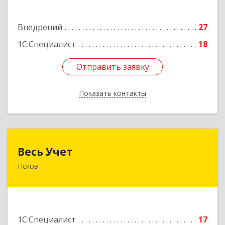
Подробнее
Внедрений
27
1С:Специалист
18
Отправить заявку
Отправить заявку
Показать контакты
Назад
Весь Учет
Весь Учет
Псков
180019, Псковская обл, Псков г, Белинского ул,
дом № 87
Подробнее
1С:Специалист
17