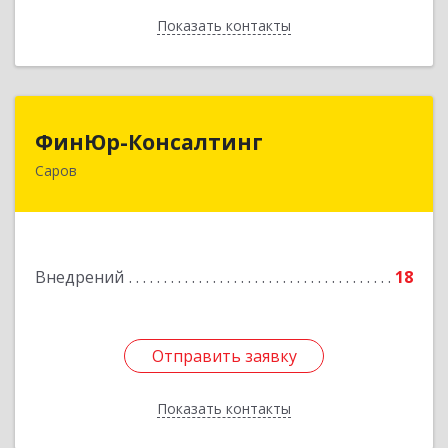
Показать контакты
Назад
ФинЮр-Консалтинг
ФинЮр-Консалтинг
Саров
607190, Нижегородская обл, Саров г,
Куйбышева ул, дом № 11
Подробнее
Внедрений
18
Отправить заявку
Отправить заявку
Показать контакты
Назад