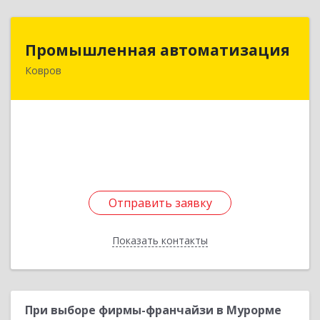
Промышленная автоматизация
Промышленная автоматизация
Ковров
601914, Владимирская обл, Ковров г,
Комсомольская ул, дом № 116Б, строение 37
Подробнее
Отправить заявку
Отправить заявку
Показать контакты
Назад
При выборе фирмы-франчайзи в Мурорме