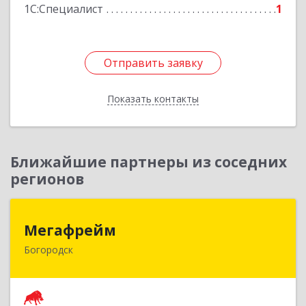
1С:Специалист
1
Отправить заявку
Отправить заявку
Показать контакты
Назад
Ближайшие партнеры из соседних
регионов
Мегафрейм
Мегафрейм
Богородск
607600, Нижегородская обл, Богородск г,
Ленина ул, дом № 123, этаж 4, пом. 5
Подробнее