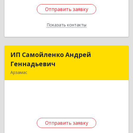
Отправить заявку
Отправить заявку
Показать контакты
Назад
ИП Самойленко Андрей
ИП Самойленко Андрей
Геннадьевич
Геннадьевич
Арзамас
607220, Нижегородская обл, Арзамас г, Ленина
пр-кт, дом № 162/1, кв.186
Подробнее
Отправить заявку
Отправить заявку