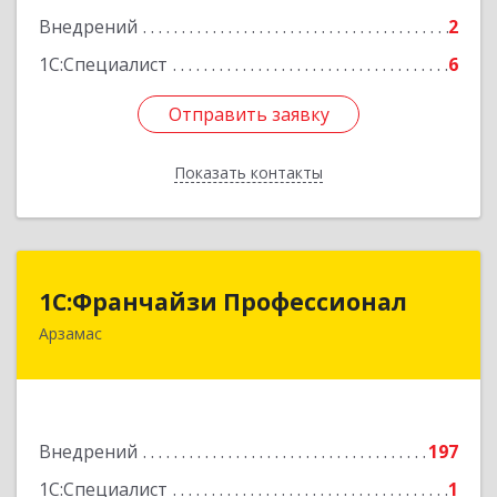
Внедрений
2
1С:Специалист
6
Отправить заявку
Отправить заявку
Показать контакты
Назад
1С:Франчайзи Профессионал
1С:Франчайзи Профессионал
Арзамас
607227, Нижегородская обл, Арзамас г, Кирова
ул, дом № 56, кв.6
Подробнее
Внедрений
197
1С:Специалист
1