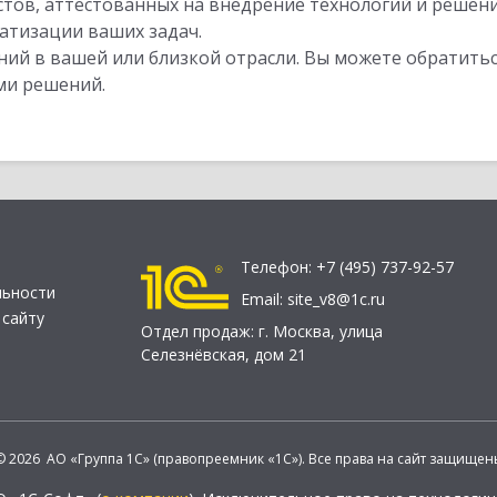
стов, аттестованных на внедрение технологий и решен
атизации ваших задач.
ий в вашей или близкой отрасли. Вы можете обратитьс
ми решений.
Телефон:
+7 (495) 737-92-57
льности
Email:
site_v8@1c.ru
 сайту
Отдел продаж:
г. Москва
,
улица
Селезнёвская, дом 21
© 2026 АО «Группа 1С» (правопреемник «1С»). Все права на сайт защищен