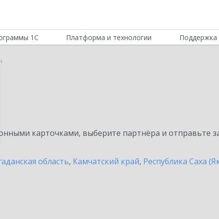
ограммы 1С
Платформа и технологии
Поддержка 
н
нными карточками, выберите партнёра и отправьте за
аданская область
,
Камчатский край
,
Республика Саха (Я