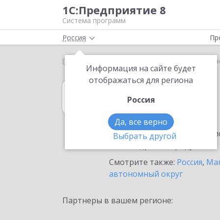
1С:Предприятие 8
Система программ
Россия
Пр
Главная
1С:Гаражи
Выбор партнёра
Магада
Информация на сайте будет
отображаться для региона
1С:Гаражи
Россия
в Магадане
Да, все верно
Ознакомьтесь с информацио
Выбрать другой
или внедрение продукта.
Смотрите также:
Россия
,
Маг
автономный округ
Партнеры в вашем регионе: