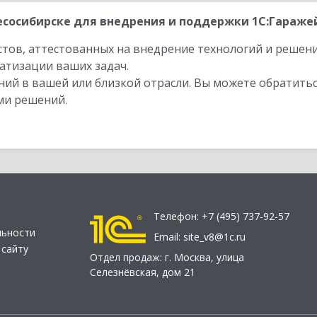
сосибирске для внедрения и поддержки 1С:Гаражей
стов, аттестованных на внедрение технологий и решен
атизации ваших задач.
ий в вашей или близкой отрасли. Вы можете обратитьс
ми решений.
Телефон:
+7 (495) 737-92-57
льности
Email:
site_v8@1c.ru
 сайту
Отдел продаж:
г. Москва
,
улица
Селезнёвская, дом 21