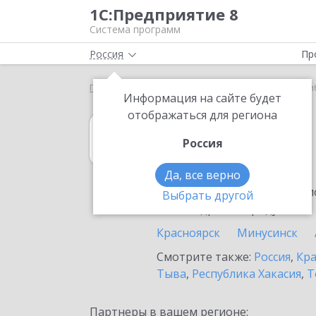
1С:Предприятие 8
Система программ
Россия
Пр
Главная
1С:Гаражи
Выбор партнёра
Лесоси
Информация на сайте будет
отображаться для региона
1С:Гаражи
Россия
в Лесосибирске
Да, все верно
Ознакомьтесь с информацио
Выбрать другой
или внедрение продукта.
Красноярск
Минусинск
Смотрите также:
Россия
,
Кра
Тыва
,
Республика Хакасия
,
Т
Партнеры в вашем регионе: