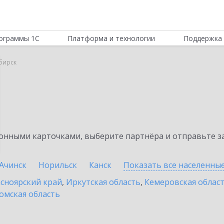
ограммы 1С
Платформа и технологии
Поддержка 
бирск
нными карточками, выберите партнёра и отправьте за
Ачинск
Норильск
Канск
Показать все населенны
сноярский край
,
Иркутская область
,
Кемеровская облас
омская область