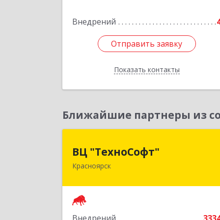
дом № 12, оф.21
Внедрений
Подробне
Отправить заявку
Отправить заявку
Показать контакты
Назад
Ближайшие партнеры из со
ВЦ "ТехноСофт
ВЦ "ТехноСофт"
Красноярск
660118, Красноярский край
Красноярск г, Авиаторов ул, дом № 5
Подробне
Внедрений
333