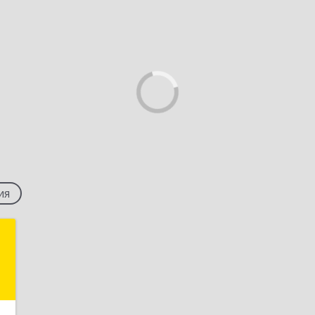
ия
,
к
,
,