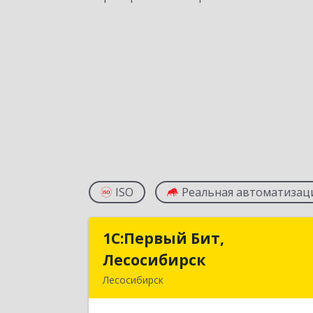
ISO
Реальная автоматизац
1С:Первый Бит,
1С:Первый Бит
Лесосибирск
Лесосибирс
Лесосибирск
662544, Красноярский край
Лесосибирск г, Привокзальная ул