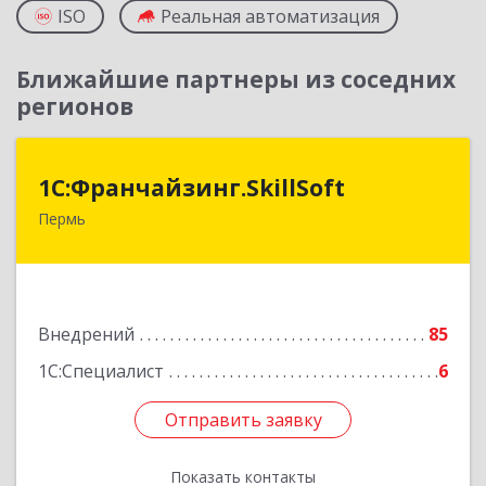
ISO
Реальная автоматизация
Ближайшие партнеры из соседних
регионов
1С:Франчайзинг.SkillSoft
1С:Франчайзинг.SkillSoft
Пермь
614015, Пермский край, Пермь г, Монастырская
ул, дом № 87, этаж Цокольный, оф. 3
Подробнее
Внедрений
85
1С:Специалист
6
Отправить заявку
Отправить заявку
Показать контакты
Назад