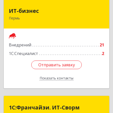
ИТ-бизнес
ИТ-бизнес
Пермь
614990, Пермский край, Пермь г, Революции
ул, дом № 13, оф.319
Подробнее
Внедрений
21
1С:Специалист
2
Отправить заявку
Отправить заявку
Показать контакты
Назад
1С:Франчайзи. ИТ-Сворм
1С:Франчайзи. ИТ-Сворм