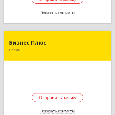
Показать контакты
Назад
Бизнес Плюс
Бизнес Плюс
Пермь
614051, Пермский край, Пермь г, Юрша ул, дом
№ 56, кв.46
Подробнее
Отправить заявку
Отправить заявку
Показать контакты
Назад