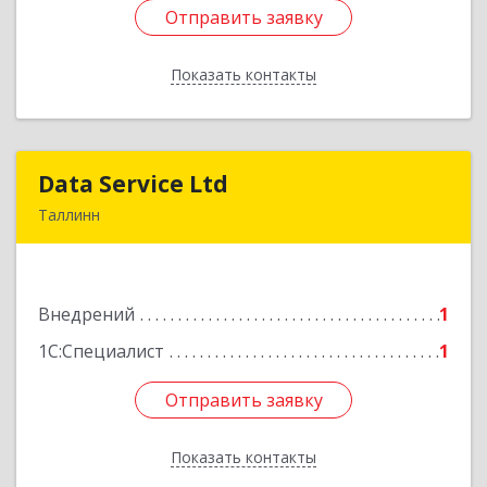
Отправить заявку
Отправить заявку
Показать контакты
Назад
Data Service Ltd
Data Service Ltd
Таллинн
Estonia, Laulupeo 24, Tallinn, 10128
Подробнее
Внедрений
1
1С:Специалист
1
Отправить заявку
Отправить заявку
Показать контакты
Назад