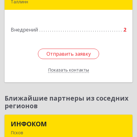
Таллинн
Vana-Louna 19, Tallin 10134, Estonia
Подробнее
Внедрений
2
Отправить заявку
Отправить заявку
Показать контакты
Назад
Ближайшие партнеры из соседних
регионов
ИНФОКОМ
ИНФОКОМ
Псков