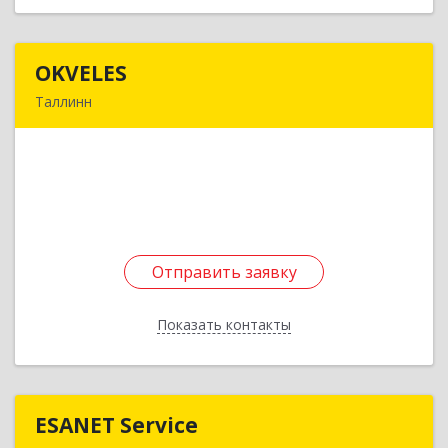
OKVELES
OKVELES
Таллинн
12915, Эстония, Таллинн, Лаки, 15-218
Подробнее
Отправить заявку
Отправить заявку
Показать контакты
Назад
ESANET Serviсe
ESANET Serviсe