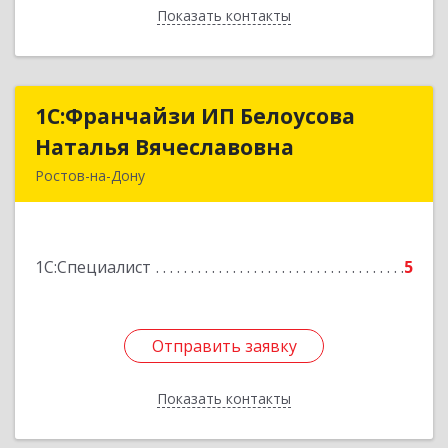
Показать контакты
Назад
1С:Франчайзи ИП Белоусова
1С:Франчайзи ИП Белоусова
Наталья Вячеславовна
Наталья Вячеславовна
Ростов-на-Дону
344010, Ростовская обл, Ростов-на-Дону г,
Тельмана ул, дом № 177, этаж 4
1С:Специалист
5
Подробнее
Отправить заявку
Отправить заявку
Показать контакты
Назад