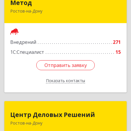
Метод
Ростов-на-Дону
344029, Ростовская обл, Ростов-на-Дону г,
Сельмаш пр-кт, Здание № 90а, оф.509
Подробнее
Внедрений
271
1С:Специалист
15
Отправить заявку
Отправить заявку
Показать контакты
Назад
Центр Деловых Решений
Центр Деловых Решений
Ростов-на-Дону
344029, Ростовская обл, Ростов-на-Дону г,