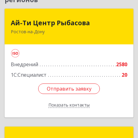
Ай-Ти Центр Рыбасова
Ай-Ти Центр Рыбасова
Ростов-на-Дону
344037, Ростовская обл, Ростов-на-Дону г, 14-я
линия ул, дом № 88, оф.502
Подробнее
Внедрений
2580
1С:Специалист
20
Отправить заявку
Отправить заявку
Показать контакты
Назад
Метод