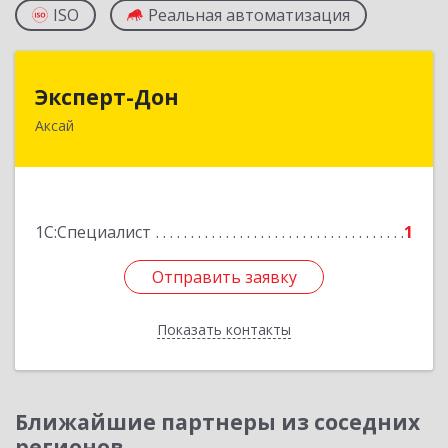
ISO
Реальная автоматизация
Эксперт-Дон
Эксперт-Дон
Аксай
346720, Ростовская обл, Аксай г, Буденного ул,
дом № 136, оф.16-17
Подробнее
1С:Специалист
1
Отправить заявку
Отправить заявку
Показать контакты
Назад
Ближайшие партнеры из соседних
регионов