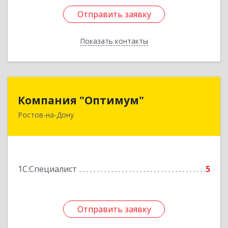
Отправить заявку
Отправить заявку
Показать контакты
Назад
Компания "Оптимум"
Компания "Оптимум"
Ростов-на-Дону
344000, Ростовская обл, Ростов-на-Дону г,
Крепостной пер, дом № 133, оф.44
Подробнее
1С:Специалист
5
Отправить заявку
Отправить заявку