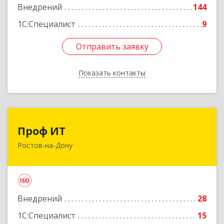
Внедрений
144
1С:Специалист
9
Отправить заявку
Отправить заявку
Показать контакты
Назад
Проф ИТ
Проф ИТ
Ростов-на-Дону
344068, Ростовская обл, Ростов-на-Дону г,
Михаила Нагибина пр-кт, дом № 40, пом.80
Подробнее
Внедрений
28
1С:Специалист
15