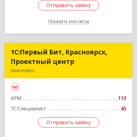
Отправить заявку
Отправить заявку
Показать контакты
Назад
1С:Первый Бит, Красноярск,
1С:Первый Бит, Красноярск,
Проектный центр
Проектный центр
Красноярск
660001, Красноярский край, Красноярск г, Ладо
Кецховели ул, дом № 22А, оф.11-02
АРМ
113
Подробнее
1С:Специалист
45
Отправить заявку
Отправить заявку