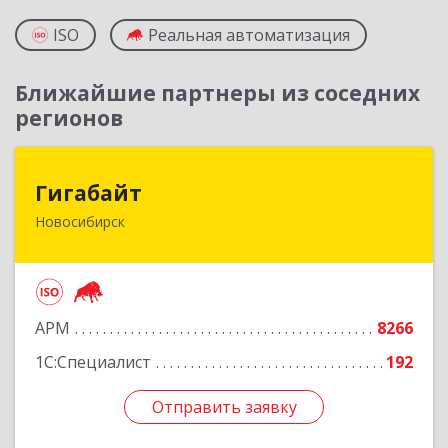
ISO
Реальная автоматизация
Ближайшие партнеры из соседних
регионов
Гигабайт
Гигабайт
Новосибирск
630099, Новосибирская обл, Новосибирск г,
Ядринцевская ул, дом № 68/1, этаж 4
Подробнее
АРМ
8266
1С:Специалист
192
Отправить заявку
Отправить заявку