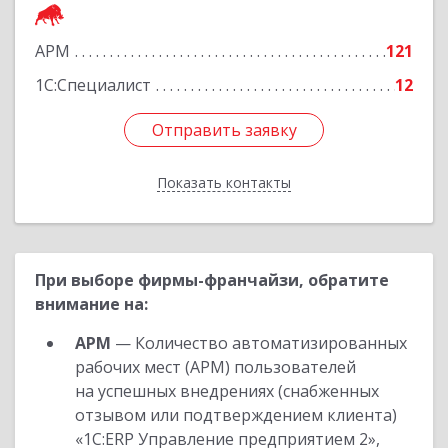
Подробнее
АРМ
121
1С:Специалист
12
Отправить заявку
Отправить заявку
Показать контакты
Назад
При выборе фирмы-франчайзи, обратите
внимание на:
АРМ
— Количество автоматизированных
рабочих мест (АРМ) пользователей
на успешных внедрениях (снабженных
отзывом или подтверждением клиента)
«1С:ERP Управление предприятием 2»,