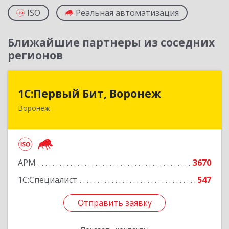
ISO
Реальная автоматизация
Ближайшие партнеры из соседних
регионов
1С:Первый Бит, Воронеж
1С:Первый Бит, Воронеж
Воронеж
394006, Воронежская обл, Воронеж г, 20-летия
Октября ул, дом № 119, оф.711
Подробнее
АРМ
3670
1С:Специалист
547
Отправить заявку
Отправить заявку