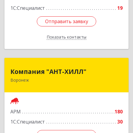
1С:Специалист
19
Отправить заявку
Отправить заявку
Показать контакты
Назад
Компания "АНТ-ХИЛЛ"
Компания "АНТ-ХИЛЛ"
Воронеж
394088, Воронежская обл, Воронеж г, Победы
б-р, дом № 50
Подробнее
АРМ
180
1С:Специалист
30