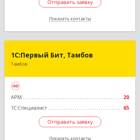
Отправить заявку
Отправить заявку
Показать контакты
Назад
1С:Первый Бит, Тамбов
1С:Первый Бит, Тамбов
Тамбов
392012, Тамбовская обл, Тамбов г, Пионерская
ул, дом № 9, п.195, к 17
Подробнее
АРМ
20
1С:Специалист
65
Отправить заявку
Отправить заявку
Показать контакты
Назад