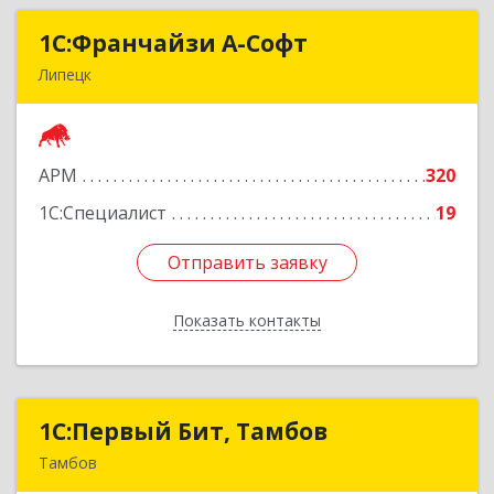
1С:Франчайзи А-Софт
1С:Франчайзи А-Софт
Липецк
398059, Липецкая обл, Липецк г, Фрунзе ул,
дом № 27
АРМ
320
Подробнее
1С:Специалист
19
Отправить заявку
Отправить заявку
Показать контакты
Назад
1С:Первый Бит, Тамбов
1С:Первый Бит, Тамбов
Тамбов
392012, Тамбовская обл, Тамбов г, Пионерская