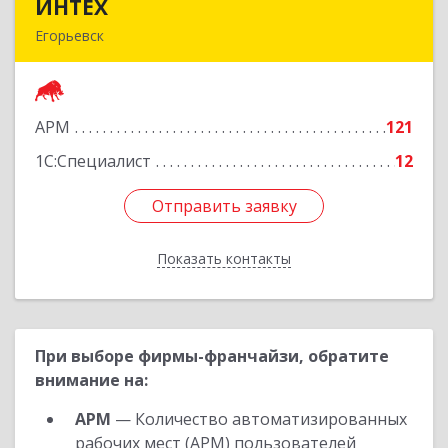
ИНТЕХ
ИНТЕХ
Егорьевск
140300, Московская обл, Егорьевск г, 5-й мкр,
дом № 10, оф.2
АРМ
121
Подробнее
1С:Специалист
12
Отправить заявку
Отправить заявку
Показать контакты
Назад
При выборе фирмы-франчайзи, обратите
внимание на:
АРМ
— Количество автоматизированных
рабочих мест (АРМ) пользователей