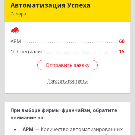
Автоматизация Успеха
Автоматизация Успеха
Самара
443011, Самарская обл, Самара г, 22
Партсъезда ул, дом № 207, оф.14
АРМ
60
Подробнее
1С:Специалист
15
Отправить заявку
Отправить заявку
Показать контакты
Назад
При выборе фирмы-франчайзи, обратите
внимание на:
АРМ
— Количество автоматизированных