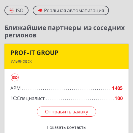
ISO
Реальная автоматизация
Ближайшие партнеры из соседних
регионов
PROF-IT GROUP
PROF-IT GROUP
Ульяновск
432071, Ульяновская обл, Ульяновск г, Марата
ул, дом № 33, корпус 2, этаж 1
АРМ
1405
Подробнее
1С:Специалист
100
Отправить заявку
Отправить заявку
Показать контакты
Назад