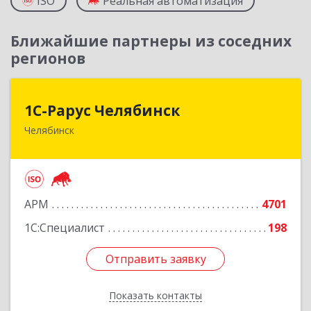
ISO
Реальная автоматизация
Ближайшие партнеры из соседних
регионов
1С-Рарус Челябинск
1С-Рарус Челябинск
Челябинск
454091, Челябинская обл, Челябинск г, Труда ул,
дом № 91, оф.403
Подробнее
АРМ
4701
1С:Специалист
198
Отправить заявку
Отправить заявку
Показать контакты
Назад