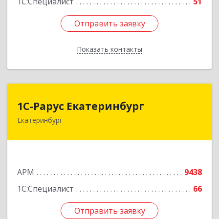
1С:Специалист
51
Отправить заявку
Отправить заявку
Показать контакты
Назад
1С-Рарус Екатеринбург
1С-Рарус Екатеринбург
Екатеринбург
620142, Свердловская обл, Екатеринбург г,
Цвиллинга ул, дом № 6-502
Подробнее
АРМ
9438
1С:Специалист
66
Отправить заявку
Отправить заявку