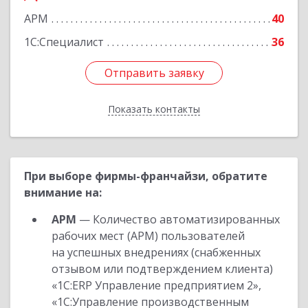
АРМ
40
Подробнее
1С:Специалист
36
Отправить заявку
Отправить заявку
Показать контакты
Назад
При выборе фирмы-франчайзи, обратите
внимание на:
АРМ
— Количество автоматизированных
рабочих мест (АРМ) пользователей
на успешных внедрениях (снабженных
отзывом или подтверждением клиента)
«1С:ERP Управление предприятием 2»,
«1С:Управление производственным