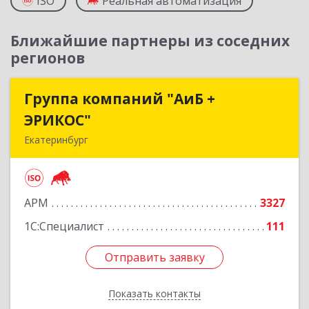
ISO
Реальная автоматизация
Ближайшие партнеры из соседних
регионов
Группа компаний "АиБ +
Группа компаний "АиБ +
ЭРИКОС"
ЭРИКОС"
Екатеринбург
620075, Свердловская обл, Екатеринбург г,
Луначарского ул, дом № 81, оф.1008
АРМ
3327
Подробнее
1С:Специалист
111
Отправить заявку
Отправить заявку
Показать контакты
Назад