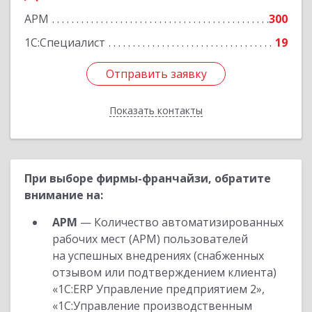
АРМ
300
1С:Специалист
19
Отправить заявку
Отправить заявку
Показать контакты
Назад
При выборе фирмы-франчайзи, обратите
внимание на:
АРМ
— Количество автоматизированных
рабочих мест (АРМ) пользователей
на успешных внедрениях (снабженных
отзывом или подтверждением клиента)
«1С:ERP Управление предприятием 2»,
«1С:Управление производственным