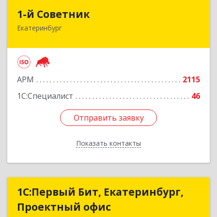
1-й Советник
1-й Советник
Екатеринбург
620144, Свердловская обл, Екатеринбург г, 8
Марта ул, дом № 194, секция В, оф.305
Подробнее
АРМ
2115
1С:Специалист
46
Отправить заявку
Отправить заявку
Показать контакты
Назад
1С:Первый Бит, Екатеринбург,
1С:Первый Бит, Екатеринбург,
Проектный офис
Проектный офис