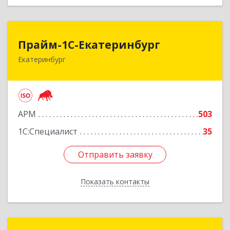
Прайм-1С-Екатеринбург
Прайм-1С-Екатеринбург
Екатеринбург
620142, Свердловская обл, Екатеринбург г, 8
Марта ул, дом № 49, оф.609
Подробнее
АРМ
503
1С:Специалист
35
Отправить заявку
Отправить заявку
Показать контакты
Назад