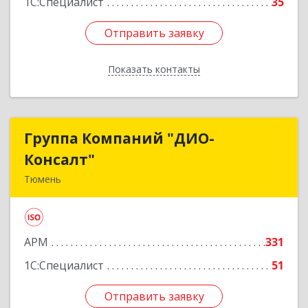
1С:Специалист
35
Отправить заявку
Отправить заявку
Показать контакты
Назад
Группа Компаний "ДИО-
Группа Компаний "ДИО-
Консалт"
Консалт"
Тюмень
625048, Тюменская обл, Тюмень г, Салтыкова-
Щедрина ул, дом № 58, корпус 1
АРМ
331
Подробнее
1С:Специалист
51
Отправить заявку
Отправить заявку