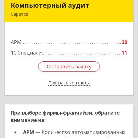
Компьютерный аудит
Компьютерный аудит
Саратов
410012, Саратовская обл, Саратов г, им Петра
Столыпина пр-кт, дом № 11Б
АРМ
20
Подробнее
1С:Специалист
11
Отправить заявку
Отправить заявку
Показать контакты
Назад
При выборе фирмы-франчайзи, обратите
внимание на:
АРМ
— Количество автоматизированных