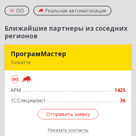
ISO
Реальная автоматизация
Ближайшие партнеры из соседних
регионов
ПрограмМастер
ПрограмМастер
Тольятти
445004, Самарская обл, Тольятти г,
Автозаводское ш, дом № 51
АРМ
1425
Подробнее
1С:Специалист
36
Отправить заявку
Отправить заявку
Показать контакты
Назад