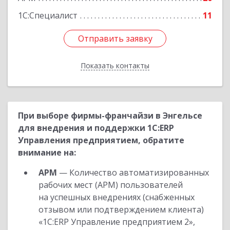
1С:Специалист
11
Отправить заявку
Отправить заявку
Показать контакты
Назад
При выборе фирмы-франчайзи в Энгельсе
для внедрения и поддержки 1С:ERP
Управления предприятием, обратите
внимание на:
АРМ
— Количество автоматизированных
рабочих мест (АРМ) пользователей
на успешных внедрениях (снабженных
отзывом или подтверждением клиента)
«1С:ERP Управление предприятием 2»,