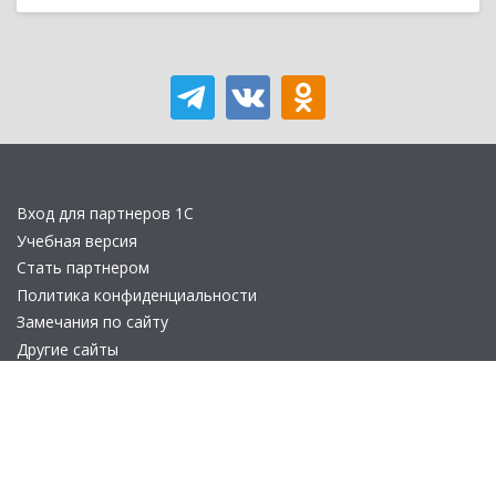
Вход для партнеров 1С
Учебная версия
Стать партнером
Политика конфиденциальности
Замечания по сайту
Другие сайты
Телефон:
+7 (495) 737-92-57
Email:
site_v8@1c.ru
Отдел продаж:
г. Москва
,
улица Селезнёвская, дом 21