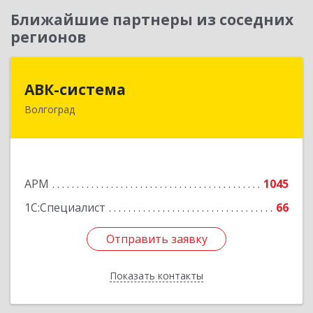
Ближайшие партнеры из соседних
регионов
АВК-система
АВК-система
Волгоград
400131, Волгоградская обл, Волгоград г,
Коммунистическая ул, дом № 21
Подробнее
АРМ
1045
1С:Специалист
66
Отправить заявку
Отправить заявку
Показать контакты
Назад