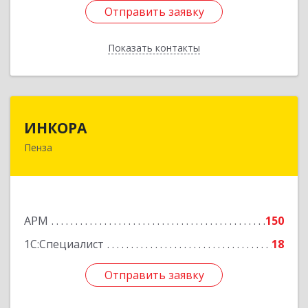
Отправить заявку
Отправить заявку
Показать контакты
Назад
ИНКОРА
ИНКОРА
Пенза
440011, Пензенская обл, Пенза г, Бугровка М.
ул, дом № 3
Подробнее
АРМ
150
1С:Специалист
18
Отправить заявку
Отправить заявку