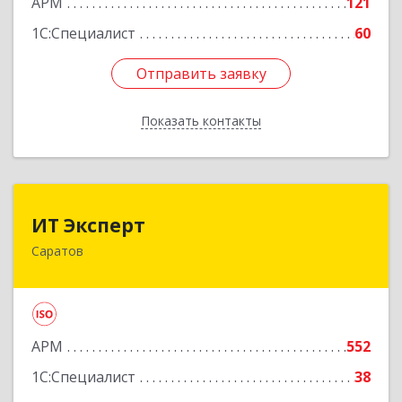
АРМ
121
Подробнее
1С:Специалист
60
Отправить заявку
Отправить заявку
Показать контакты
Назад
ИТ Эксперт
ИТ Эксперт
Саратов
410009, Саратовская обл, Саратов г, Молочная
ул, дом № 5/13, оф.12/2
Подробнее
АРМ
552
1С:Специалист
38