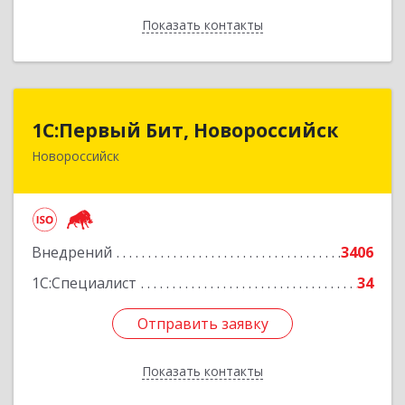
Показать контакты
Назад
1С:Первый Бит, Новороссийск
1С:Первый Бит, Новороссийск
Новороссийск
353925, Краснодарский край, Новороссийск г,
Дзержинского пр-кт, дом № 156-б, пом.421
Подробнее
Внедрений
3406
1С:Специалист
34
Отправить заявку
Отправить заявку
Показать контакты
Назад