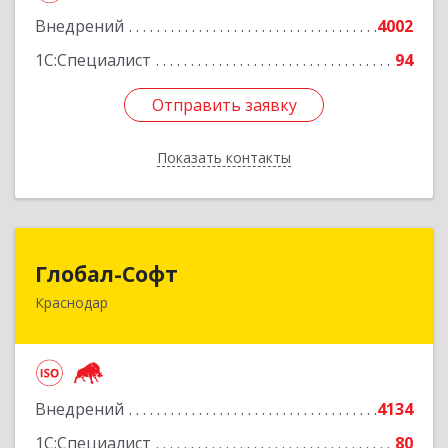
Внедрений
4002
Подробнее
1С:Специалист
94
Отправить заявку
Отправить заявку
Показать контакты
Назад
Глобал-Софт
Глобал-Софт
Краснодар
350018, Краснодарский край, Краснодар г,
Сормовская ул, дом № 7
Подробнее
Внедрений
4134
1С:Специалист
80