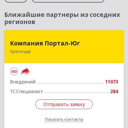
Ближайшие партнеры из соседних
регионов
Компания Портал-Юг
Компания Портал-Юг
Краснодар
350020, Краснодарский край, Краснодар г,
Одесская ул, дом № 48, оф.2,3,6
Подробнее
Внедрений
11073
1С:Специалист
284
Отправить заявку
Отправить заявку
Показать контакты
Назад