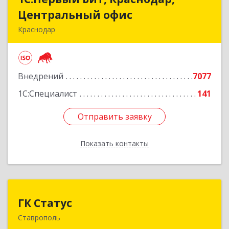
Центральный офис
Центральный офис
Краснодар
350051, Краснодарский край, Краснодар г,
Монтажников ул, дом № 1/4, пом.3-12,14
Внедрений
7077
Подробнее
1С:Специалист
141
Отправить заявку
Отправить заявку
Показать контакты
Назад
ГК Статус
ГК Статус
Ставрополь
355002, Ставропольский край, Ставрополь г,