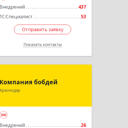
Внедрений
437
1С:Специалист
53
Отправить заявку
Отправить заявку
Показать контакты
Назад
Компания бобдей
Компания бобдей
350010, Краснодарский край,
Краснодар
Краснодар г, Зиповская ул, дом № 5,
корпус 9, каб.416А
Подробнее
Внедрений
26