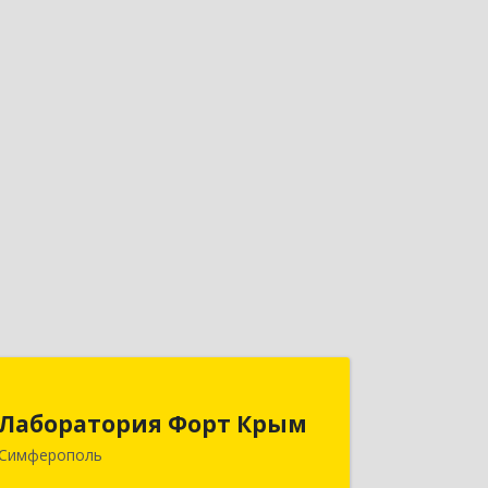
Лаборатория Форт Крым
Лаборатория Форт Крым
295034, Крым Респ, Симферополь г,
Симферополь
Киевская ул, дом № 79, оф.902