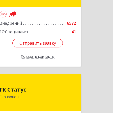
Подробнее
Внедрений
6572
1С:Специалист
41
Отправить заявку
Отправить заявку
Показать контакты
Назад
ГК Статус
ГК Статус
355002, Ставропольский край,
Ставрополь
Ставрополь г, Лермонтова ул, дом №
187