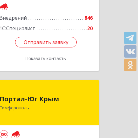
Подробнее
Внедрений
846
1С:Специалист
20
Отправить заявку
Отправить заявку
Показать контакты
Назад
Портал-Юг Крым
Портал-Юг Крым
295015, Крым Респ, Симферополь г,
Симферополь
Козлова ул, дом № 27
Подробнее