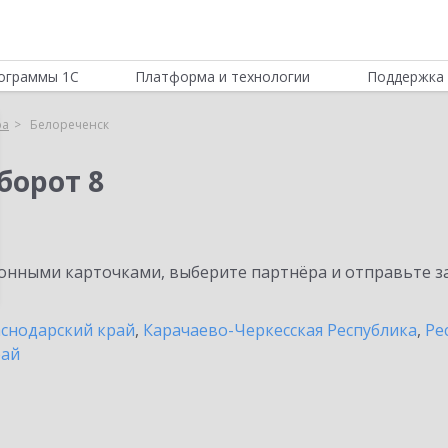
ограммы 1С
Платформа и технологии
Поддержка 
ра
Белореченск
борот 8
нными карточками, выберите партнёра и отправьте за
снодарский край
,
Карачаево-Черкесская Республика
,
Ре
рай