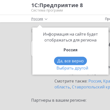
1С:Предприятие 8
Система программ
Россия
Пр
Главная
1С:Документооборот 8
Выбор партнё
Информация на сайте будет
отображаться для региона
1С:Документоо
Россия
в Белореченске
Да, все верно
Ознакомьтесь с информацио
Выбрать другой
или внедрение продукта.
Смотрите также:
Россия
,
Кра
область
,
Ставропольский к
Партнеры в вашем регионе: