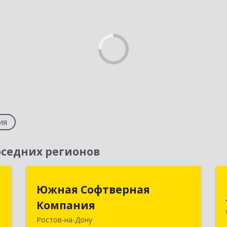
ия
седних регионов
т
Южная Софтверная
Южная Софтверная
Компания
Компания
,
№
Ростов-на-Дону
344116, Ростовская обл, Ростов-на-