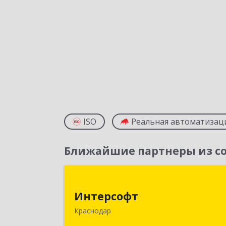
ISO
Реальная автоматизац
Ближайшие партнеры из со
Интерсоф
Интерсофт
350020, Краснодарский край
Краснодар
Краснодар г, Рашпилевская ул, дом 