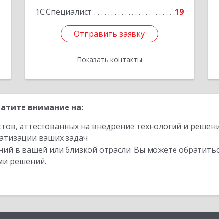
е
1
1С:Специалист
19
Отправить заявку
Отправить заявку
Показать контакты
Назад
атите внимание на:
стов, аттестованных на внедрение технологий и решен
атизации ваших задач.
ий в вашей или близкой отрасли. Вы можете обратитьс
ми решений.