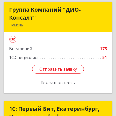
Группа Компаний "ДИО-
Группа Компаний "ДИО-
Консалт"
Консалт"
Тюмень
625048, Тюменская обл, Тюмень г, Салтыкова-
Щедрина ул, дом № 58, корпус 1
Внедрений
173
Подробнее
1С:Специалист
51
Отправить заявку
Отправить заявку
Показать контакты
Назад
1С: Первый Бит, Екатеринбург,
1С: Первый Бит, Екатеринбург,