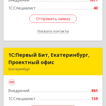
Внедрений
1611
Подробнее
1С:Специалист
40
Отправить заявку
Отправить заявку
Показать контакты
Назад
1С:Первый Бит, Екатеринбург,
1С:Первый Бит, Екатеринбург,
Проектный офис
Проектный офис
Екатеринбург
620014, Свердловская обл, Екатеринбург г,
Малышева ул, корпус 29, оф.510
Внедрений
865
Подробнее
1С:Специалист
159