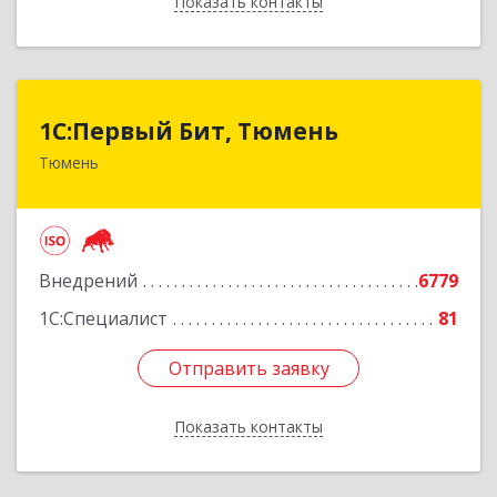
Показать контакты
Назад
1С:Первый Бит, Тюмень
1С:Первый Бит, Тюмень
Тюмень
625000, Тюменская обл, Тюмень г, Республики
ул, дом № 61, оф.712
Подробнее
Внедрений
6779
1С:Специалист
81
Отправить заявку
Отправить заявку
Показать контакты
Назад