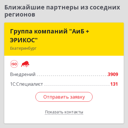
Ближайшие партнеры из соседних
регионов
Группа компаний "АиБ +
Группа компаний "АиБ +
ЭРИКОС"
ЭРИКОС"
Екатеринбург
620075, Свердловская обл, Екатеринбург г,
Луначарского ул, дом № 81, оф.1008
Внедрений
3909
Подробнее
1С:Специалист
131
Отправить заявку
Отправить заявку
Показать контакты
Назад