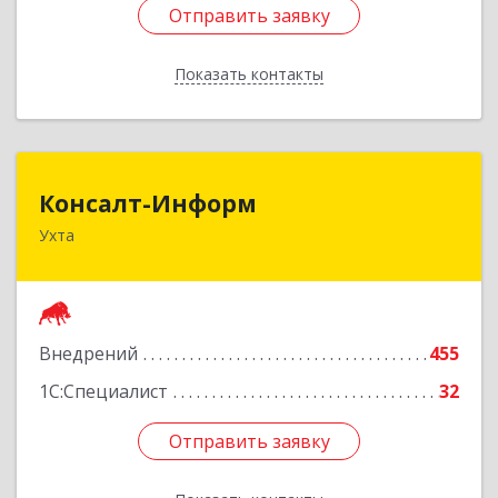
Отправить заявку
Отправить заявку
Показать контакты
Назад
Консалт-Информ
Консалт-Информ
Ухта
169300, Коми Респ, Ухта г, Строителей пр-д 1, 2
под.,6 этаж
Подробнее
Внедрений
455
1С:Специалист
32
Отправить заявку
Отправить заявку