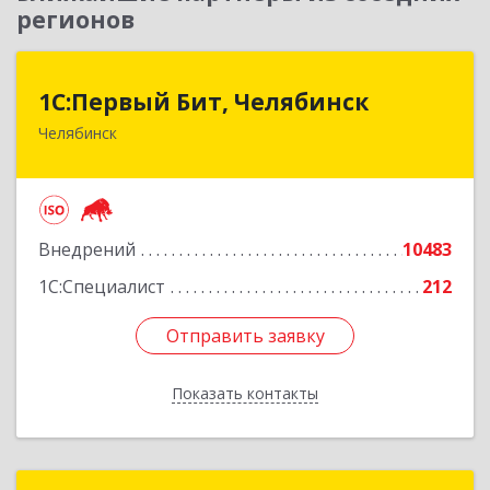
регионов
1С:Первый Бит, Челябинск
1С:Первый Бит, Челябинск
Челябинск
454084, Челябинская обл, Челябинск г,
Каслинская ул, дом № 77, оф.109
Подробнее
Внедрений
10483
1С:Специалист
212
Отправить заявку
Отправить заявку
Показать контакты
Назад