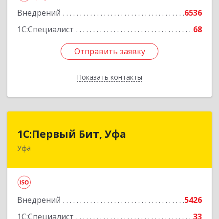
оф.407
Внедрений
6536
Подробнее
1С:Специалист
68
Отправить заявку
Отправить заявку
Показать контакты
Назад
1С:Первый Бит, Уфа
1С:Первый Бит, Уфа
Уфа
450098, Башкортостан Респ, Уфа г,
Комсомольская ул, дом № 165, корпус 3
Подробнее
Внедрений
5426
1С:Специалист
33