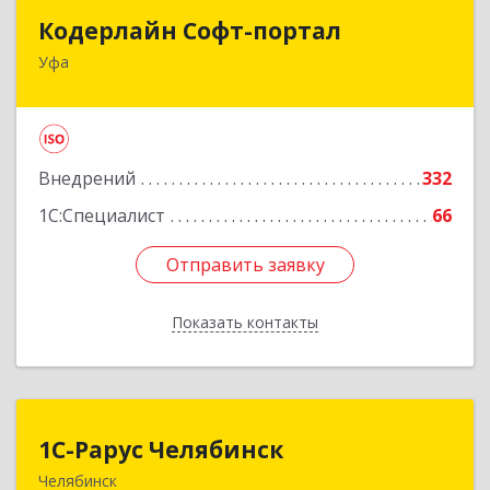
Кодерлайн Софт-портал
Кодерлайн Софт-портал
Уфа
450006, Башкортостан Респ, Уфа г, Пархоменко
ул, дом № 133/1
Подробнее
Внедрений
332
1С:Специалист
66
Отправить заявку
Отправить заявку
Показать контакты
Назад
1С-Рарус Челябинск
1С-Рарус Челябинск
Челябинск
454091, Челябинская обл, Челябинск г, Труда ул,