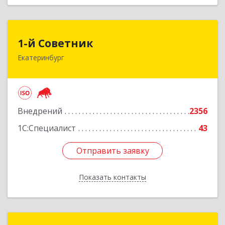
1-й Советник
1-й Советник
Екатеринбург
620144, Свердловская обл, Екатеринбург г, 8
Марта ул, дом № 194, секция В, оф.305
Подробнее
Внедрений
2356
1С:Специалист
43
Отправить заявку
Отправить заявку
Показать контакты
Назад