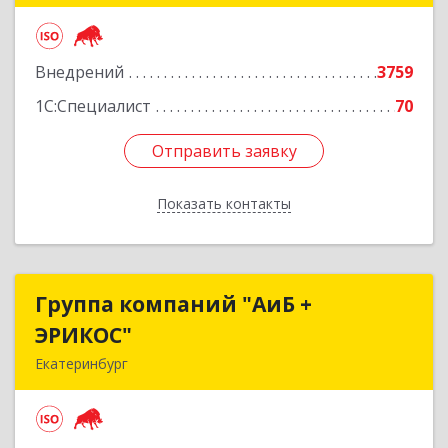
Подробнее
Внедрений
3759
1С:Специалист
70
Отправить заявку
Отправить заявку
Показать контакты
Назад
Группа компаний "АиБ +
Группа компаний "АиБ +
ЭРИКОС"
ЭРИКОС"
Екатеринбург
620075, Свердловская обл, Екатеринбург г,
Луначарского ул, дом № 81, оф.1008