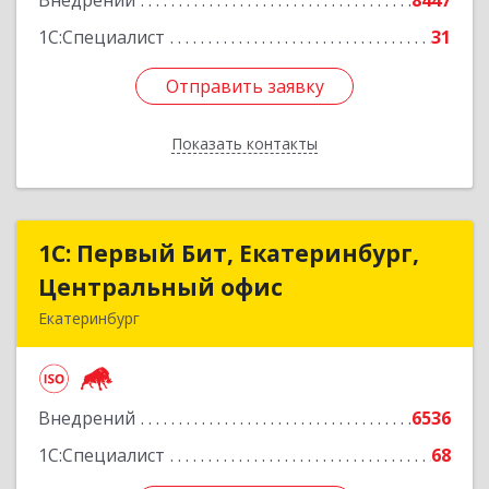
Внедрений
8447
1С:Специалист
31
Отправить заявку
Отправить заявку
Показать контакты
Назад
1С: Первый Бит, Екатеринбург,
1С: Первый Бит, Екатеринбург,
Центральный офис
Центральный офис
Екатеринбург
620014, Свердловская обл, Екатеринбург г.о.,
Екатеринбург г, Малышева ул, строение 29,
оф.407
Внедрений
6536
Подробнее
1С:Специалист
68