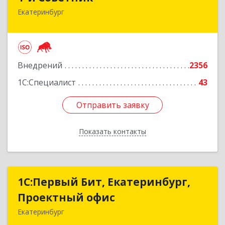
Екатеринбург
620144, Свердловская обл, Екатеринбург г, 8
Марта ул, дом № 194, секция В, оф.305
Подробнее
Внедрений
2356
1С:Специалист
43
Отправить заявку
Отправить заявку
Показать контакты
Назад
1С:Первый Бит, Екатеринбург,
1С:Первый Бит, Екатеринбург,
Проектный офис
Проектный офис
Екатеринбург
620014, Свердловская обл, Екатеринбург г,