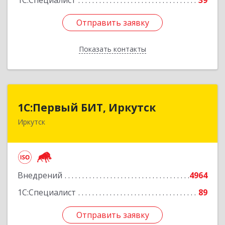
1С:Специалист
39
Отправить заявку
Отправить заявку
Показать контакты
Назад
1С:Первый БИТ, Иркутск
1С:Первый БИТ, Иркутск
Иркутск
664007, Иркутская обл, Иркутск г, Декабрьских
Событий ул, дом № 125, оф.500
Подробнее
Внедрений
4964
1С:Специалист
89
Отправить заявку
Отправить заявку