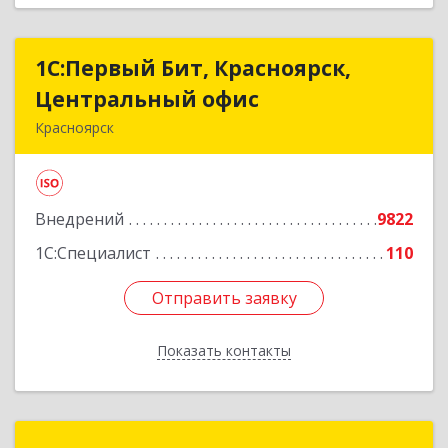
1С:Первый Бит, Красноярск,
1С:Первый Бит, Красноярск,
Центральный офис
Центральный офис
Красноярск
660017, Красноярский край, Красноярск г,
Диктатуры пролетариата ул, дом № 32
Внедрений
9822
Подробнее
1С:Специалист
110
Отправить заявку
Отправить заявку
Показать контакты
Назад