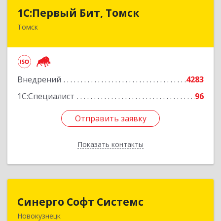
1С:Первый Бит, Томск
1С:Первый Бит, Томск
Томск
634041, Томская обл, Томск г, Кирова пр-кт,
дом № 51А, оф.508
Подробнее
Внедрений
4283
1С:Специалист
96
Отправить заявку
Отправить заявку
Показать контакты
Назад
Синерго Софт Системс
Синерго Софт Системс
Новокузнецк
654005, Кемеровская обл, Новокузнецк г,