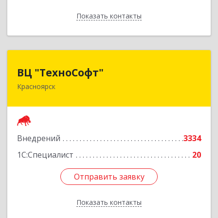
Показать контакты
Назад
ВЦ "ТехноСофт"
ВЦ "ТехноСофт"
Красноярск
660118, Красноярский край, Красноярск г,
Авиаторов ул, дом № 54
Подробнее
Внедрений
3334
1С:Специалист
20
Отправить заявку
Отправить заявку
Показать контакты
Назад