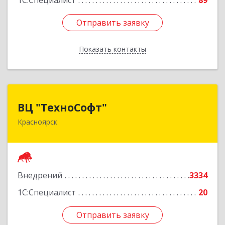
1С:Специалист
89
Отправить заявку
Отправить заявку
Показать контакты
Назад
ВЦ "ТехноСофт"
ВЦ "ТехноСофт"
Красноярск
660118, Красноярский край, Красноярск г,
Авиаторов ул, дом № 54
Подробнее
Внедрений
3334
1С:Специалист
20
Отправить заявку
Отправить заявку