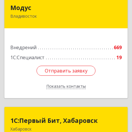
Модус
Модус
Владивосток
690034, Приморский край, Владивосток г,
Фадеева ул, дом № 10, каб.308
Подробнее
Внедрений
669
1С:Специалист
19
Отправить заявку
Отправить заявку
Показать контакты
Назад
1С:Первый Бит, Хабаровск
1С:Первый Бит, Хабаровск
Хабаровск
680030, Хабаровский край, Хабаровск г,