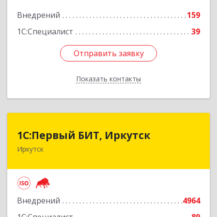
Подробнее
Внедрений
159
1С:Специалист
39
Отправить заявку
Отправить заявку
Показать контакты
Назад
1С:Первый БИТ, Иркутск
1С:Первый БИТ, Иркутск
Иркутск
664007, Иркутская обл, Иркутск г, Декабрьских
Событий ул, дом № 125, оф.500
Подробнее
Внедрений
4964