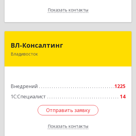
Показать контакты
Назад
ВЛ-Консалтинг
ВЛ-Консалтинг
Владивосток
690109, Приморский край, Владивосток г,
Нейбута ул, дом № 87а
Подробнее
Внедрений
1225
1С:Специалист
14
Отправить заявку
Отправить заявку
Показать контакты
Назад