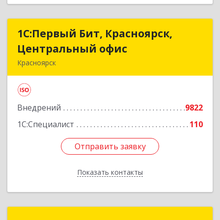
1С:Первый Бит, Красноярск,
1С:Первый Бит, Красноярск,
Центральный офис
Центральный офис
Красноярск
660017, Красноярский край, Красноярск г,
Диктатуры пролетариата ул, дом № 32
Внедрений
9822
Подробнее
1С:Специалист
110
Отправить заявку
Отправить заявку
Показать контакты
Назад