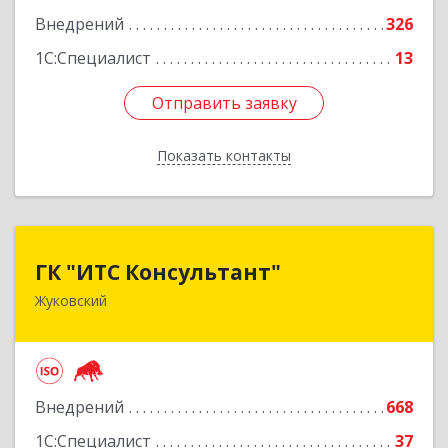
Внедрений
326
1С:Специалист
13
Отправить заявку
Отправить заявку
Показать контакты
Назад
ГК "ИТС Консультант"
ГК "ИТС Консультант"
Жуковский
140181, Московская обл, Жуковский г,
Ломоносова ул, дом № 29А, этаж 2, пом.3
Подробнее
Внедрений
668
1С:Специалист
37