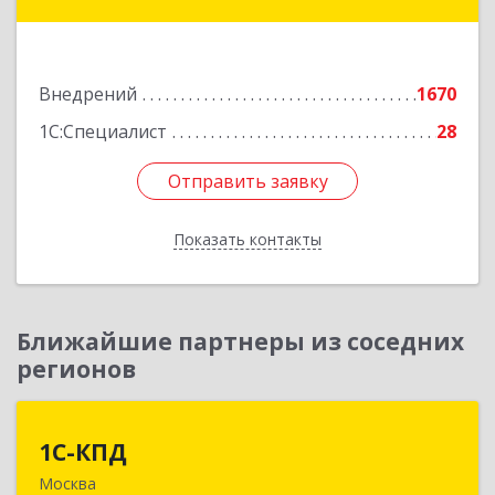
№ 10А, кв.XXVII, оф.6
Подробнее
Внедрений
1670
1С:Специалист
28
Отправить заявку
Отправить заявку
Показать контакты
Назад
Ближайшие партнеры из соседних
регионов
1С-КПД
1С-КПД
Москва
109147, Москва г, Воронцовская ул, дом №