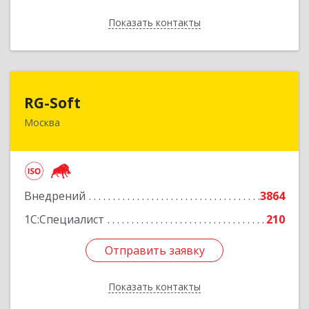
Показать контакты
Назад
RG-Soft
RG-Soft
Москва
119334, Москва г, Вавилова ул, дом № 5, корпус
3, пом.I, этаж 1, ком. 24-40
Подробнее
Внедрений
3864
1С:Специалист
210
Отправить заявку
Отправить заявку
Показать контакты
Назад