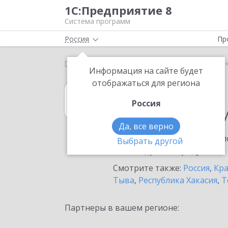
1С:Предприятие 8
Система программ
Россия
Пр
Главная
1С:Договоры
Выбор партнёра
Сосн
Информация на сайте будет
отображаться для региона
1С:Договоры
Россия
в населенном п
Да, все верно
Ознакомьтесь с информацио
Выбрать другой
или внедрение продукта.
Смотрите также:
Россия
,
Кра
Тыва
,
Республика Хакасия
,
Т
Партнеры в вашем регионе: