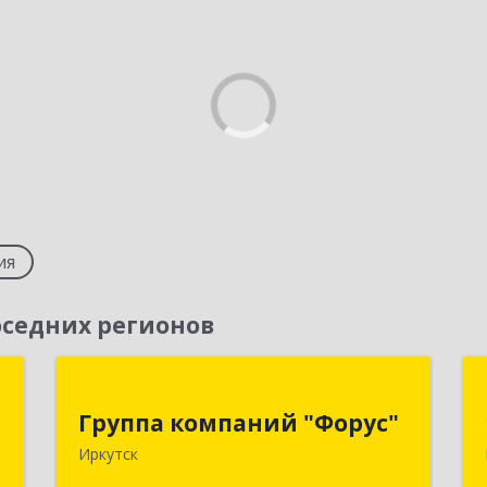
ия
седних регионов
т
Группа компаний "Форус"
Группа компаний "Форус"
,
664007, Иркутская обл, Иркутск г,
Иркутск
1
Ямская ул, дом № 1, корпус 1, оф.1