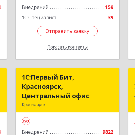
4
Внедрений
159
1
1С:Специалист
39
Отправить заявку
Отправить заявку
Показать контакты
Назад
"
1С:Первый Бит,
1С:Первый Бит,
Красноярск,
Красноярск,
,
Центральный офис
Центральный офис
4
Красноярск
660017, Красноярский край,
е
Красноярск г, Диктатуры
пролетариата ул, дом № 32
4
Внедрений
9822