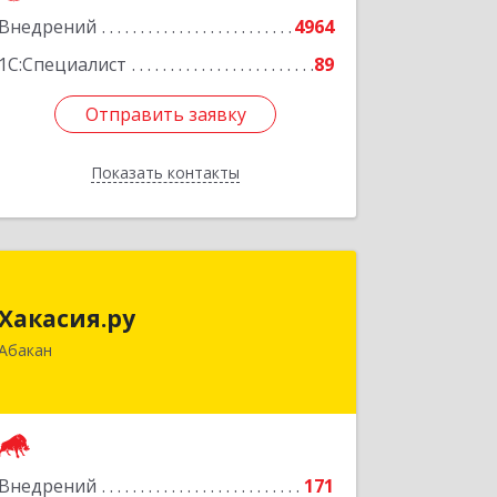
Внедрений
4964
1С:Специалист
89
Отправить заявку
Отправить заявку
Показать контакты
Назад
Хакасия.ру
Хакасия.ру
655017, Хакасия Респ, Абакан г,
Абакан
Вяткина ул, дом № 9, кв.2
Подробнее
Внедрений
171