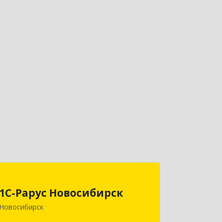
1С-Рарус Новосибирск
1С-Рарус Новосибирск
630015, Новосибирская обл,
Новосибирск
Новосибирск г, Планетная ул, дом №