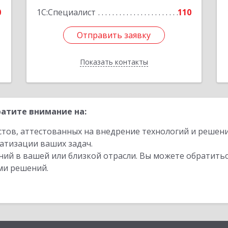
Подробнее
0
1С:Специалист
110
Отправить заявку
Отправить заявку
Показать контакты
Назад
атите внимание на:
стов, аттестованных на внедрение технологий и решен
атизации ваших задач.
ий в вашей или близкой отрасли. Вы можете обратитьс
ми решений.