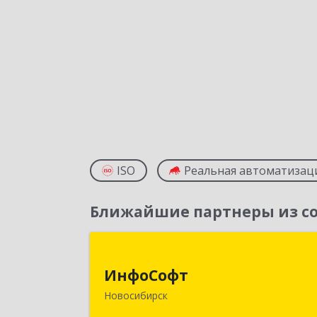
ISO
Реальная автоматизац
Ближайшие партнеры из со
ИнфоСоф
ИнфоСофт
630091, Новосибирская обл
Новосибирск
Новосибирск г, Крылова ул, дом № 3