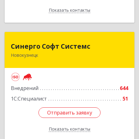
Показать контакты
Назад
Синерго Софт Системс
Синерго Софт Системс
Новокузнецк
654005, Кемеровская обл, Новокузнецк г,
Строителей пр-кт, дом № 91а
Подробнее
Внедрений
644
1С:Специалист
51
Отправить заявку
Отправить заявку
Показать контакты
Назад