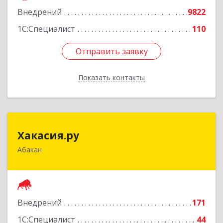
Внедрений
9822
Подробнее
1С:Специалист
110
Отправить заявку
Отправить заявку
Показать контакты
Назад
Хакасия.ру
Хакасия.ру
Абакан
655017, Хакасия Респ, Абакан г, Вяткина ул, дом
№ 9, кв.2
Подробнее
Внедрений
171
1С:Специалист
44