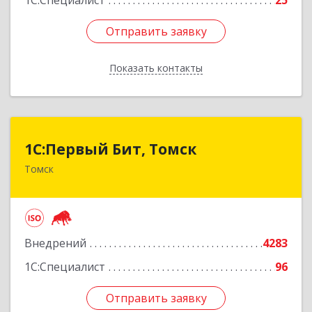
1С:Специалист
25
Отправить заявку
Отправить заявку
Показать контакты
Назад
1С:Первый Бит, Томск
1С:Первый Бит, Томск
Томск
634041, Томская обл, Томск г, Кирова пр-кт,
дом № 51А, оф.508
Подробнее
Внедрений
4283
1С:Специалист
96
Отправить заявку
Отправить заявку