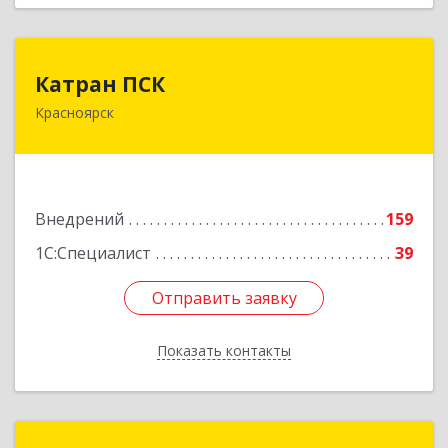
Катран ПСК
Катран ПСК
Красноярск
660022, Красноярский край, Красноярск г,
Партизана Железняка ул, дом № 19г, оф.307
Подробнее
Внедрений
159
1С:Специалист
39
Отправить заявку
Отправить заявку
Показать контакты
Назад