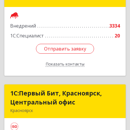
Авиаторов ул, дом № 54
Подробнее
Внедрений
3334
1С:Специалист
20
Отправить заявку
Отправить заявку
Показать контакты
Назад
1С:Первый Бит, Красноярск,
1С:Первый Бит, Красноярск,
Центральный офис
Центральный офис
Красноярск
660017, Красноярский край, Красноярск г,
Диктатуры пролетариата ул, дом № 32