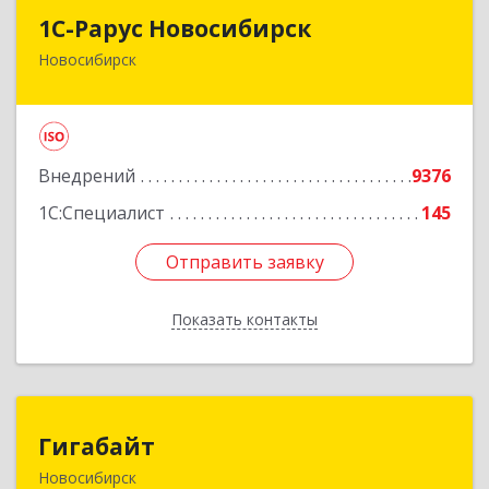
1С-Рарус Новосибирск
1С-Рарус Новосибирск
Новосибирск
630015, Новосибирская обл, Новосибирск г,
Планетная ул, дом № 30,производственный
корпус 2Б, пом.5а
Подробнее
Внедрений
9376
1С:Специалист
145
Отправить заявку
Отправить заявку
Показать контакты
Назад
Гигабайт
Гигабайт
Новосибирск
630099, Новосибирская обл, Новосибирск г,