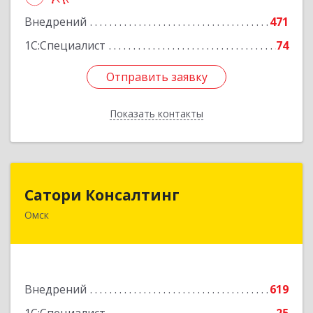
Внедрений
471
Подробнее
1С:Специалист
74
Отправить заявку
Отправить заявку
Показать контакты
Назад
Сатори Консалтинг
Сатори Консалтинг
Омск
644070, Омская обл, Омск г, Лермонтова ул,
дом № 63, оф.505
Подробнее
Внедрений
619